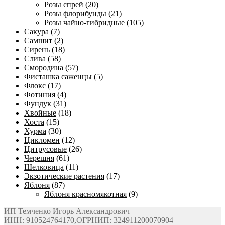
Розы спрей
(20)
Розы флорибунды
(21)
Розы чайно-гибридные
(105)
Сакура
(7)
Самшит
(2)
Сирень
(18)
Слива
(58)
Смородина
(57)
Фисташка саженцы
(5)
Флокс
(17)
Фотиния
(4)
Фундук
(31)
Хвойные
(18)
Хоста
(15)
Хурма
(30)
Цикломен
(12)
Цитрусовые
(26)
Черешня
(61)
Шелковица
(11)
Экзотические растения
(17)
Яблоня
(87)
Яблоня красномякотная
(9)
ИП Темченко Игорь Александрович
ИНН: 910524764170,ОГРНИП: 324911200070904