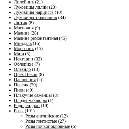
Лилейник
(21)
Луковицы лилий
(23)
Луковицы нарцисса
(10)
Луковицы тюльпанов
(34)
Лютик
(8)
Магнолия
(9)
Малина
(28)
Малина ремонтантная
(45)
Миндаль
(16)
Морозник
(15)
Мята
(5)
Нектарин
(32)
Облепиха
(7)
Олеандр
(13)
Орех Пекан
(8)
Павловния
(2)
Персик
(70)
Пион
(40)
Плакучие саженцы
(8)
Плоды маклюры
(1)
Рододендрон
(10)
Розы
(191)
Розы английские
(12)
Розы плетистые
(27)
Розы почвопокровные
(6)