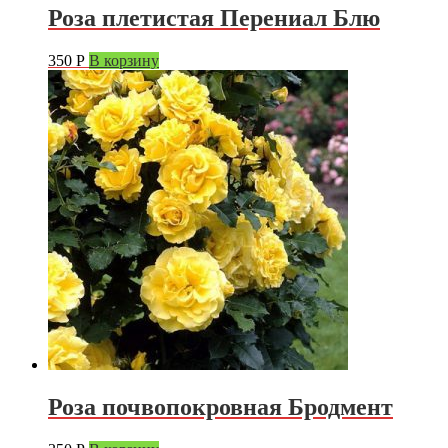
Роза плетистая Перениал Блю
350
Р
В корзину
Роза почвопокровная Бродмент