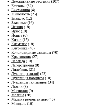
Декоративные растения
(107)
Ежевика
(32)
Ежемалина
(4)
Жимолость
(25)
Зизифус
(12)
Злаковые
(16)
Инжир
(18)
Ирис
(10)
Йошта
(6)
Кизил
(15)
Клематис
(18)
Клубника
(40)
Колоновидные саженцы
(70)
Крыжовник
(27)
Лаванда
(10)
Лагерстремия
(8)
Лилейник
(21)
Луковицы лилий
(23)
Луковицы нарцисса
(10)
Луковицы тюльпанов
(34)
Лютик
(8)
Магнолия
(9)
Малина
(28)
Малина ремонтантная
(45)
Миндаль
(16)