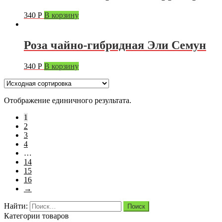
340
Р
В корзину
Роза чайно-гибридная Эли Семун
340
Р
В корзину
Отображение единичного результата.
1
2
3
4
…
14
15
16
→
Найти:
Категории товаров