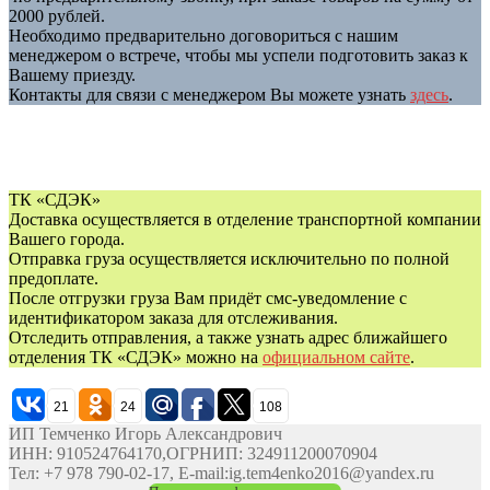
2000 рублей.
Необходимо предварительно договориться с нашим
менеджером о встрече, чтобы мы успели подготовить заказ к
Вашему приезду.
Контакты для связи с менеджером Вы можете узнать
здесь
.
ТК «СДЭК»
Доставка осуществляется в отделение транспортной компании
Вашего города.
Отправка груза осуществляется исключительно по полной
предоплате.
После отгрузки груза Вам придёт смс-уведомление с
идентификатором заказа для отслеживания.
Отследить отправления, а также узнать адрес ближайшего
отделения ТК «СДЭК» можно на
официальном сайте
.
21
24
108
ИП Темченко Игорь Александрович
ИНН: 910524764170,ОГРНИП: 324911200070904
Тел: +7 978 790-02-17, E-mail:ig.tem4enko2016@yandex.ru