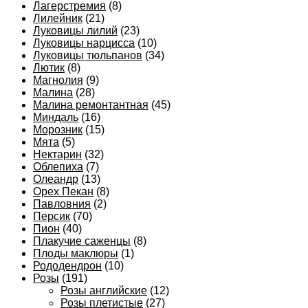
Лагерстремия
(8)
Лилейник
(21)
Луковицы лилий
(23)
Луковицы нарцисса
(10)
Луковицы тюльпанов
(34)
Лютик
(8)
Магнолия
(9)
Малина
(28)
Малина ремонтантная
(45)
Миндаль
(16)
Морозник
(15)
Мята
(5)
Нектарин
(32)
Облепиха
(7)
Олеандр
(13)
Орех Пекан
(8)
Павловния
(2)
Персик
(70)
Пион
(40)
Плакучие саженцы
(8)
Плоды маклюры
(1)
Рододендрон
(10)
Розы
(191)
Розы английские
(12)
Розы плетистые
(27)