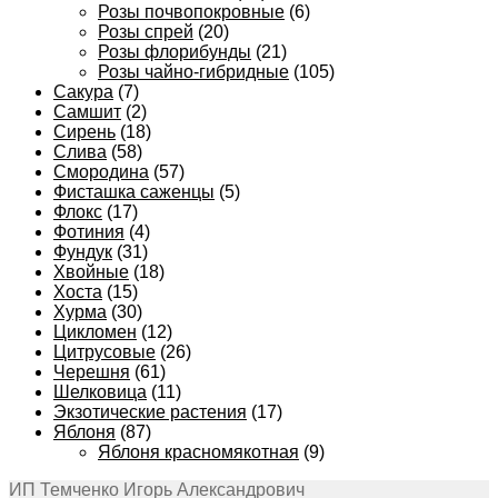
Розы почвопокровные
(6)
Розы спрей
(20)
Розы флорибунды
(21)
Розы чайно-гибридные
(105)
Сакура
(7)
Самшит
(2)
Сирень
(18)
Слива
(58)
Смородина
(57)
Фисташка саженцы
(5)
Флокс
(17)
Фотиния
(4)
Фундук
(31)
Хвойные
(18)
Хоста
(15)
Хурма
(30)
Цикломен
(12)
Цитрусовые
(26)
Черешня
(61)
Шелковица
(11)
Экзотические растения
(17)
Яблоня
(87)
Яблоня красномякотная
(9)
ИП Темченко Игорь Александрович