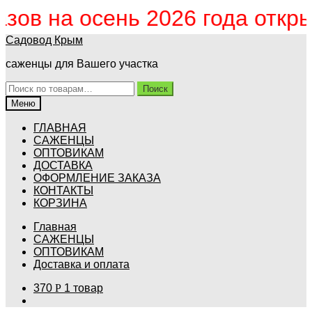
ов на осень 2026 года открыт!
Перейти
Перейти
Садовод Крым
к
к
саженцы для Вашего участка
навигации
содержимому
Искать:
Поиск
Меню
ГЛАВНАЯ
САЖЕНЦЫ
ОПТОВИКАМ
ДОСТАВКА
ОФОРМЛЕНИЕ ЗАКАЗА
КОНТАКТЫ
КОРЗИНА
Главная
САЖЕНЦЫ
ОПТОВИКАМ
Доставка и оплата
370
Р
1 товар