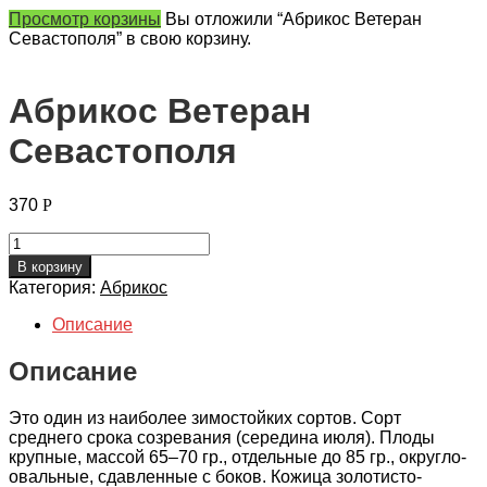
Просмотр корзины
Вы отложили “Абрикос Ветеран
Севастополя” в свою корзину.
Абрикос Ветеран
Севастополя
370
Р
Количество
Абрикос
В корзину
Ветеран
Категория:
Абрикос
Севастополя
Описание
Описание
Это один из наиболее зимостойких сор­тов. Сорт
среднего срока созревания (середина июля). Плоды
крупные, массой 65–70 гр., отдельные до 85 гр., округло-
овальные, сдав­ленные с боков. Кожица золотисто-