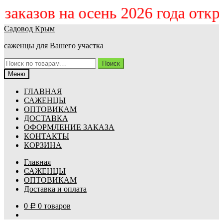
м заказов на осень 2026 года отк
Перейти
Перейти
Садовод Крым
к
к
саженцы для Вашего участка
навигации
содержимому
Искать:
Поиск
Меню
ГЛАВНАЯ
САЖЕНЦЫ
ОПТОВИКАМ
ДОСТАВКА
ОФОРМЛЕНИЕ ЗАКАЗА
КОНТАКТЫ
КОРЗИНА
Главная
САЖЕНЦЫ
ОПТОВИКАМ
Доставка и оплата
0
0 товаров
Р