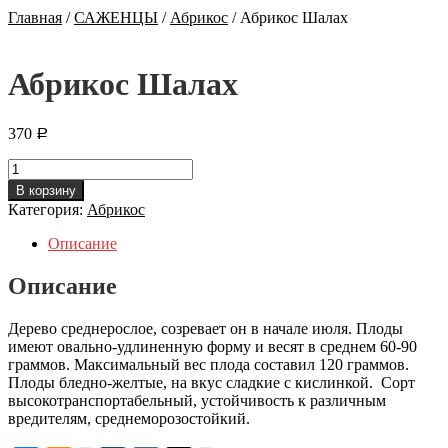
Главная
/
САЖЕНЦЫ
/
Абрикос
/
Абрикос Шалах
Абрикос Шалах
370
Р
Количество
Абрикос
В корзину
Шалах
Категория:
Абрикос
Описание
Описание
Дерево среднерослое, созревает он в начале июля. Плоды
имеют овально-удлиненную форму и весят в среднем 60-90
граммов. Максимальный вес плода составил 120 граммов.
Плоды бледно-желтые, на вкус сладкие с кислинкой. Сорт
высокотранспортабельный, устойчивость к различным
вредителям, среднеморозостойкий.