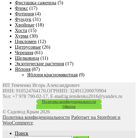
Фисташка саженцы
(5)
Флокс
(17)
Фотиния
(4)
Фундук
(31)
Хвойные
(18)
Хоста
(15)
Хурма
(30)
Цикломен
(12)
Цитрусовые
(26)
Черешня
(61)
Шелковица
(11)
Экзотические растения
(17)
Яблоня
(87)
Яблоня красномякотная
(9)
ИП Темченко Игорь Александрович
ИНН: 910524764170,ОГРНИП: 324911200070904
Тел: +7 978 790-02-17, E-mail:ig.tem4enko2016@yandex.ru
Политика конфиденциальности
Оферта
© Садовод Крым 2026
Политика конфиденциальности
Работает на Storefront и
WooCommerce
.
Поиск