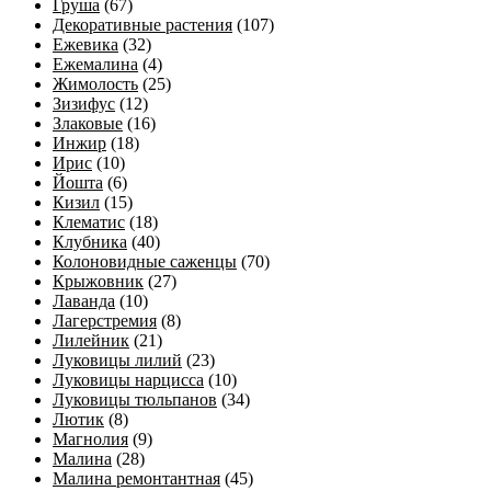
Груша
(67)
Декоративные растения
(107)
Ежевика
(32)
Ежемалина
(4)
Жимолость
(25)
Зизифус
(12)
Злаковые
(16)
Инжир
(18)
Ирис
(10)
Йошта
(6)
Кизил
(15)
Клематис
(18)
Клубника
(40)
Колоновидные саженцы
(70)
Крыжовник
(27)
Лаванда
(10)
Лагерстремия
(8)
Лилейник
(21)
Луковицы лилий
(23)
Луковицы нарцисса
(10)
Луковицы тюльпанов
(34)
Лютик
(8)
Магнолия
(9)
Малина
(28)
Малина ремонтантная
(45)