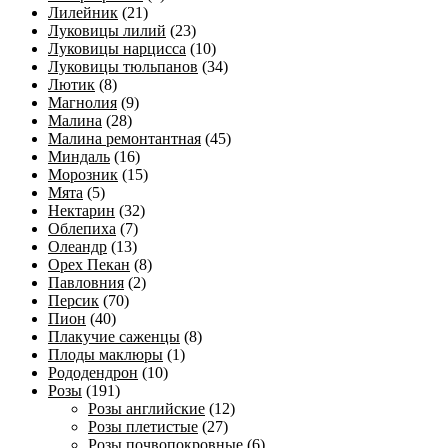
Лилейник
(21)
Луковицы лилий
(23)
Луковицы нарцисса
(10)
Луковицы тюльпанов
(34)
Лютик
(8)
Магнолия
(9)
Малина
(28)
Малина ремонтантная
(45)
Миндаль
(16)
Морозник
(15)
Мята
(5)
Нектарин
(32)
Облепиха
(7)
Олеандр
(13)
Орех Пекан
(8)
Павловния
(2)
Персик
(70)
Пион
(40)
Плакучие саженцы
(8)
Плоды маклюры
(1)
Рододендрон
(10)
Розы
(191)
Розы английские
(12)
Розы плетистые
(27)
Розы почвопокровные
(6)