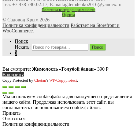
Тел: +7 978 790-02-17, E-mail:ig.tem4enko2016@yandex.ru
Политика конфиденциальности
Оферта
© Садовод Крым 2026
Политика конфиденциальности
Работает на Storefront и
WooCommerce
.
Поиск
Искать:
Поиск
0
Вы смотрите:
Жимолость «Голубой банан»
390
Р
В корзину
Copy Protected by
Chetan
's
WP-Copyprotect
.
Мы используем cookie-файлы для наилучшего представления
нашего сайта. Продолжая использовать этот сайт, вы
соглашаетесь с использованием cookie-файлов.
Принять
Отказаться
Политика конфиденциальности