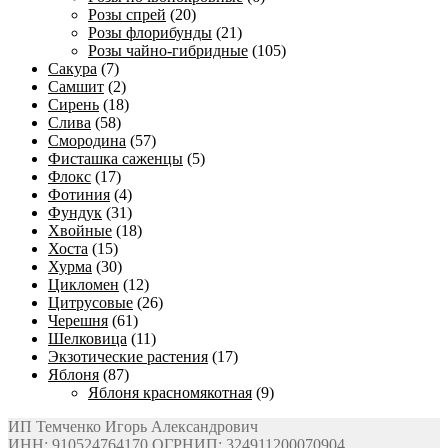
Розы спрей
(20)
Розы флорибунды
(21)
Розы чайно-гибридные
(105)
Сакура
(7)
Самшит
(2)
Сирень
(18)
Слива
(58)
Смородина
(57)
Фисташка саженцы
(5)
Флокс
(17)
Фотиния
(4)
Фундук
(31)
Хвойные
(18)
Хоста
(15)
Хурма
(30)
Цикломен
(12)
Цитрусовые
(26)
Черешня
(61)
Шелковица
(11)
Экзотические растения
(17)
Яблоня
(87)
Яблоня красномякотная
(9)
ИП Темченко Игорь Александрович
ИНН: 910524764170,ОГРНИП: 324911200070904