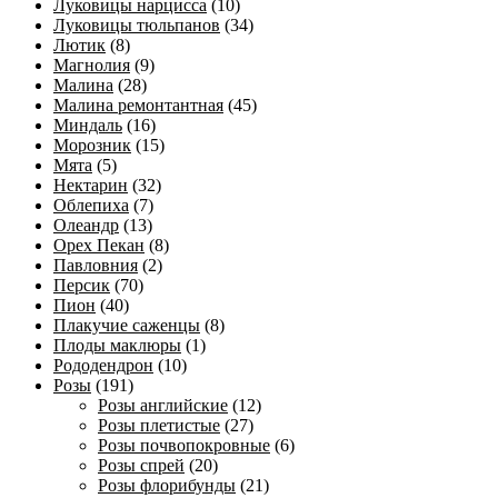
Луковицы нарцисса
(10)
Луковицы тюльпанов
(34)
Лютик
(8)
Магнолия
(9)
Малина
(28)
Малина ремонтантная
(45)
Миндаль
(16)
Морозник
(15)
Мята
(5)
Нектарин
(32)
Облепиха
(7)
Олеандр
(13)
Орех Пекан
(8)
Павловния
(2)
Персик
(70)
Пион
(40)
Плакучие саженцы
(8)
Плоды маклюры
(1)
Рододендрон
(10)
Розы
(191)
Розы английские
(12)
Розы плетистые
(27)
Розы почвопокровные
(6)
Розы спрей
(20)
Розы флорибунды
(21)