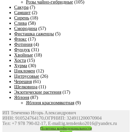
Розы чайно-гибридные
(105)
Сакура
(7)
Самшит
(2)
Сирень
(18)
Слива
(58)
Смородина
(57)
Фисташка саженцы
(5)
Флокс
(17)
Фотиния
(4)
Фундук
(31)
Хвойные
(18)
Хоста
(15)
Хурма
(30)
Цикломен
(12)
Цитрусовые
(26)
Черешня
(61)
Шелковица
(11)
Экзотические растения
(17)
Яблоня
(87)
Яблоня красномякотная
(9)
ИП Темченко Игорь Александрович
ИНН: 910524764170,ОГРНИП: 324911200070904
Тел: +7 978 790-02-17, E-mail:ig.tem4enko2016@yandex.ru
Политика конфиденциальности