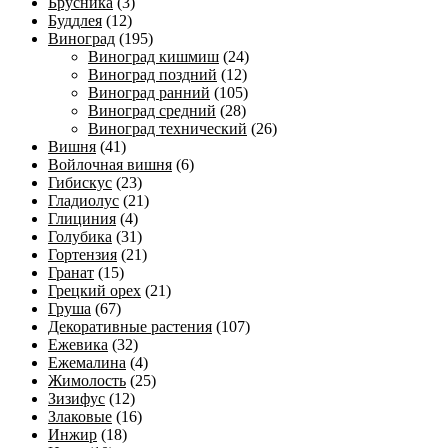
Брусника
(3)
Буддлея
(12)
Виноград
(195)
Виноград кишмиш
(24)
Виноград поздний
(12)
Виноград ранний
(105)
Виноград средний
(28)
Виноград технический
(26)
Вишня
(41)
Войлочная вишня
(6)
Гибискус
(23)
Гладиолус
(21)
Глициния
(4)
Голубика
(31)
Гортензия
(21)
Гранат
(15)
Грецкий орех
(21)
Груша
(67)
Декоративные растения
(107)
Ежевика
(32)
Ежемалина
(4)
Жимолость
(25)
Зизифус
(12)
Злаковые
(16)
Инжир
(18)