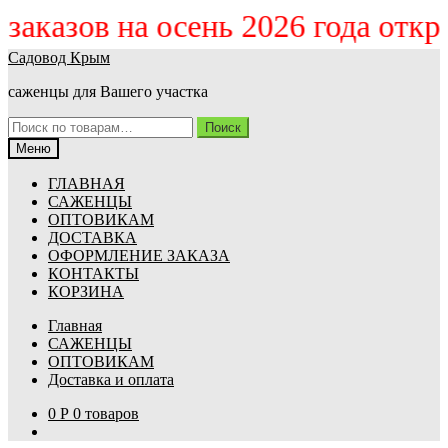
м заказов на осень 2026 года отк
Перейти
Перейти
Садовод Крым
к
к
саженцы для Вашего участка
навигации
содержимому
Искать:
Поиск
Меню
ГЛАВНАЯ
САЖЕНЦЫ
ОПТОВИКАМ
ДОСТАВКА
ОФОРМЛЕНИЕ ЗАКАЗА
КОНТАКТЫ
КОРЗИНА
Главная
САЖЕНЦЫ
ОПТОВИКАМ
Доставка и оплата
0
Р
0 товаров