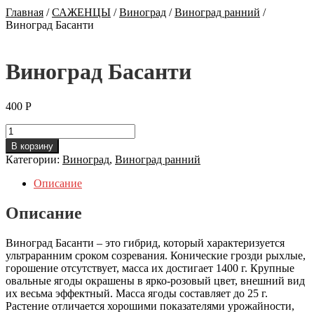
Главная
/
САЖЕНЦЫ
/
Виноград
/
Виноград ранний
/
Виноград Басанти
Виноград Басанти
400
Р
Количество
Виноград
В корзину
Басанти
Категории:
Виноград
,
Виноград ранний
Описание
Описание
Виноград Басанти – это гибрид, который характеризуется
ультраранним сроком созревания. Конические грозди рыхлые,
горошение отсутствует, масса их достигает 1400 г. Крупные
овальные ягоды окрашены в ярко-розовый цвет, внешний вид
их весьма эффектный. Масса ягоды составляет до 25 г.
Растение отличается хорошими показателями урожайности,