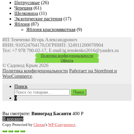
Цитрусовые
(26)
Черешня
(61)
Шелковица
(11)
Экзотические растения
(17)
Яблоня
(87)
Яблоня красномякотная
(9)
ИП Темченко Игорь Александрович
ИНН: 910524764170,ОГРНИП: 324911200070904
Тел: +7 978 790-02-17, E-mail:ig.tem4enko2016@yandex.ru
Политика конфиденциальности
Оферта
© Садовод Крым 2026
Политика конфиденциальности
Работает на Storefront и
WooCommerce
.
Поиск
Искать:
Поиск
0
Вы смотрите:
Виноград Басанти
400
Р
В корзину
Copy Protected by
Chetan
's
WP-Copyprotect
.