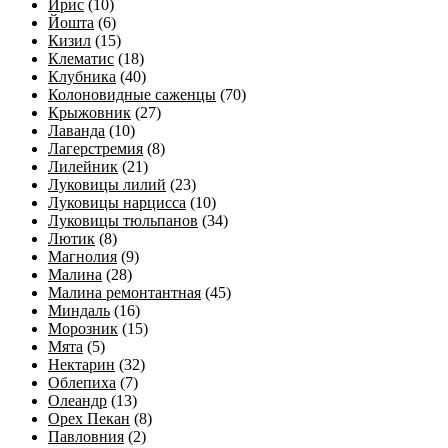
Ирис
(10)
Йошта
(6)
Кизил
(15)
Клематис
(18)
Клубника
(40)
Колоновидные саженцы
(70)
Крыжовник
(27)
Лаванда
(10)
Лагерстремия
(8)
Лилейник
(21)
Луковицы лилий
(23)
Луковицы нарцисса
(10)
Луковицы тюльпанов
(34)
Лютик
(8)
Магнолия
(9)
Малина
(28)
Малина ремонтантная
(45)
Миндаль
(16)
Морозник
(15)
Мята
(5)
Нектарин
(32)
Облепиха
(7)
Олеандр
(13)
Орех Пекан
(8)
Павловния
(2)