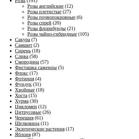
Розы
(191)
Розы английские
(12)
Розы плетистые
(27)
Розы почвопокровные
(6)
Розы спрей
(20)
Розы флорибунды
(21)
Розы чайно-гибридные
(105)
Сакура
(7)
Самшит
(2)
Сирень
(18)
Слива
(58)
Смородина
(57)
Фисташка саженцы
(5)
Флокс
(17)
Фотиния
(4)
Фундук
(31)
Хвойные
(18)
Хоста
(15)
Хурма
(30)
Цикломен
(12)
Цитрусовые
(26)
Черешня
(61)
Шелковица
(11)
Экзотические растения
(17)
Яблоня
(87)