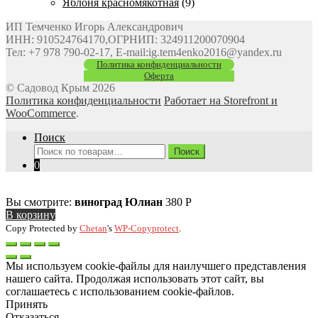
Яблоня красномякотная
(9)
ИП Темченко Игорь Александрович
ИНН: 910524764170,ОГРНИП: 324911200070904
Тел: +7 978 790-02-17, E-mail:ig.tem4enko2016@yandex.ru
Политика конфиденциальности
Оферта
© Садовод Крым 2026
Политика конфиденциальности
Работает на Storefront и
WooCommerce
.
Поиск
Искать:
Поиск
0
Вы смотрите:
виноград Юлиан
380
Р
В корзину
Copy Protected by
Chetan
's
WP-Copyprotect
.
Мы используем cookie-файлы для наилучшего представления
нашего сайта. Продолжая использовать этот сайт, вы
соглашаетесь с использованием cookie-файлов.
Принять
Отказаться