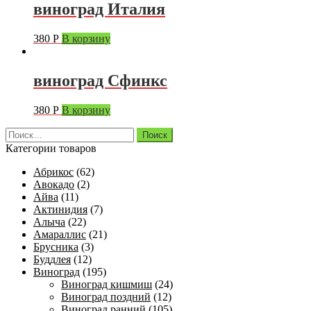
виноград Италия
380
Р
В корзину
виноград Сфинкс
380
Р
В корзину
Найти:
Категории товаров
Абрикос
(62)
Авокадо
(2)
Айва
(11)
Актинидия
(7)
Алыча
(22)
Амараллис
(21)
Брусника
(3)
Буддлея
(12)
Виноград
(195)
Виноград кишмиш
(24)
Виноград поздний
(12)
Виноград ранний
(105)