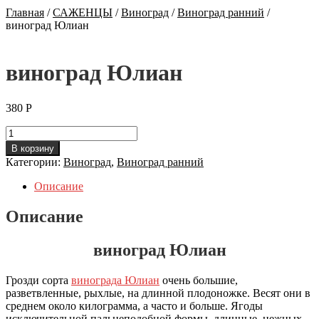
Главная
/
САЖЕНЦЫ
/
Виноград
/
Виноград ранний
/
виноград Юлиан
виноград Юлиан
380
Р
Количество
виноград
В корзину
Юлиан
Категории:
Виноград
,
Виноград ранний
Описание
Описание
виноград Юлиан
Грозди сорта
винограда Юлиан
очень большие,
разветвленные, рыхлые, на длинной плодоножке. Весят они в
среднем около килограмма, а часто и больше. Ягоды
исключительной пальцеподобной формы, длинные, нежных