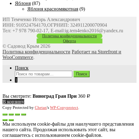
Яблоня
(87)
Яблоня красномякотная
(9)
ИП Темченко Игорь Александрович
ИНН: 910524764170,ОГРНИП: 324911200070904
Тел: +7 978 790-02-17, E-mail:ig.tem4enko2016@yandex.ru
Политика конфиденциальности
Оферта
© Садовод Крым 2026
Политика конфиденциальности
Работает на Storefront и
WooCommerce
.
Поиск
Искать:
Поиск
1
Вы смотрите:
Виноград Гран При
360
Р
В корзину
Copy Protected by
Chetan
's
WP-Copyprotect
.
Мы используем cookie-файлы для наилучшего представления
нашего сайта. Продолжая использовать этот сайт, вы
соглашаетесь с использованием cookie-файлов.