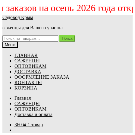
ём заказов на осень 2026 года от
Перейти
Перейти
Садовод Крым
к
к
саженцы для Вашего участка
навигации
содержимому
Искать:
Поиск
Меню
ГЛАВНАЯ
САЖЕНЦЫ
ОПТОВИКАМ
ДОСТАВКА
ОФОРМЛЕНИЕ ЗАКАЗА
КОНТАКТЫ
КОРЗИНА
Главная
САЖЕНЦЫ
ОПТОВИКАМ
Доставка и оплата
360
1 товар
Р