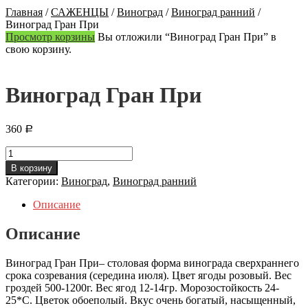
Главная
/
САЖЕНЦЫ
/
Виноград
/
Виноград ранний
/
Виноград Гран При
Просмотр корзины
Вы отложили “Виноград Гран При” в
свою корзину.
Виноград Гран При
360
Р
Количество
Виноград
В корзину
Гран
Категории:
Виноград
,
Виноград ранний
При
Описание
Описание
Виноград Гран При– столовая форма винограда сверхраннего
срока созревания (середина июля). Цвет ягоды розовый. Вес
гроздей 500-1200г. Вес ягод 12-14гр. Морозостойкость 24-
25*С. Цветок обоеполый. Вкус очень богатый, насыщенный,