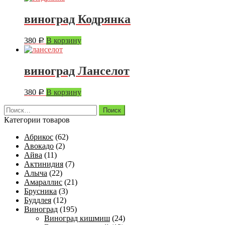
виноград Кодрянка
380
В корзину
Р
виноград Ланселот
380
В корзину
Р
Найти:
Категории товаров
Абрикос
(62)
Авокадо
(2)
Айва
(11)
Актинидия
(7)
Алыча
(22)
Амараллис
(21)
Брусника
(3)
Буддлея
(12)
Виноград
(195)
Виноград кишмиш
(24)