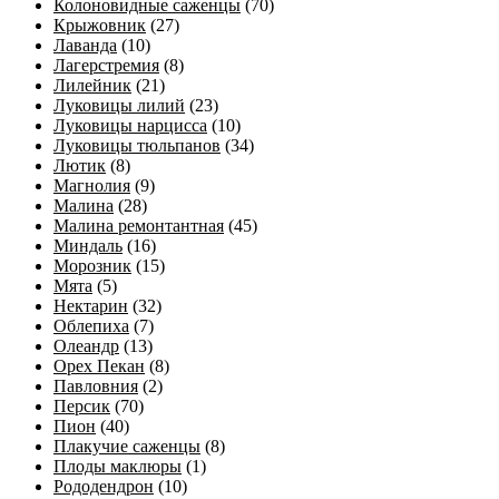
Колоновидные саженцы
(70)
Крыжовник
(27)
Лаванда
(10)
Лагерстремия
(8)
Лилейник
(21)
Луковицы лилий
(23)
Луковицы нарцисса
(10)
Луковицы тюльпанов
(34)
Лютик
(8)
Магнолия
(9)
Малина
(28)
Малина ремонтантная
(45)
Миндаль
(16)
Морозник
(15)
Мята
(5)
Нектарин
(32)
Облепиха
(7)
Олеандр
(13)
Орех Пекан
(8)
Павловния
(2)
Персик
(70)
Пион
(40)
Плакучие саженцы
(8)
Плоды маклюры
(1)
Рододендрон
(10)