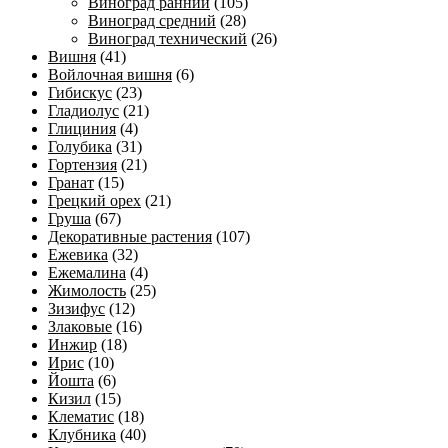
Виноград ранний
(105)
Виноград средний
(28)
Виноград технический
(26)
Вишня
(41)
Войлочная вишня
(6)
Гибискус
(23)
Гладиолус
(21)
Глициния
(4)
Голубика
(31)
Гортензия
(21)
Гранат
(15)
Грецкий орех
(21)
Груша
(67)
Декоративные растения
(107)
Ежевика
(32)
Ежемалина
(4)
Жимолость
(25)
Зизифус
(12)
Злаковые
(16)
Инжир
(18)
Ирис
(10)
Йошта
(6)
Кизил
(15)
Клематис
(18)
Клубника
(40)