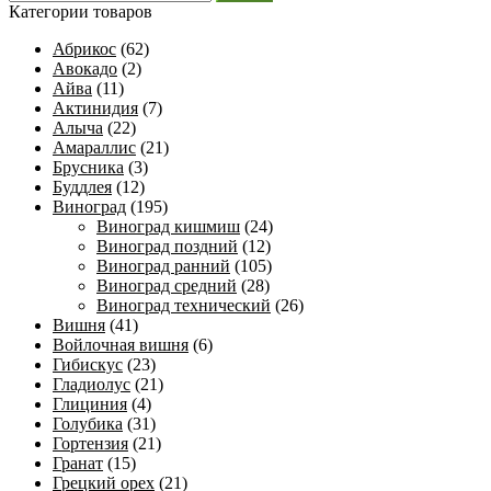
Категории товаров
Абрикос
(62)
Авокадо
(2)
Айва
(11)
Актинидия
(7)
Алыча
(22)
Амараллис
(21)
Брусника
(3)
Буддлея
(12)
Виноград
(195)
Виноград кишмиш
(24)
Виноград поздний
(12)
Виноград ранний
(105)
Виноград средний
(28)
Виноград технический
(26)
Вишня
(41)
Войлочная вишня
(6)
Гибискус
(23)
Гладиолус
(21)
Глициния
(4)
Голубика
(31)
Гортензия
(21)
Гранат
(15)
Грецкий орех
(21)