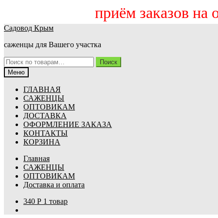
приём заказов на осен
Перейти
Перейти
Садовод Крым
к
к
саженцы для Вашего участка
навигации
содержимому
Искать:
Поиск
Меню
ГЛАВНАЯ
САЖЕНЦЫ
ОПТОВИКАМ
ДОСТАВКА
ОФОРМЛЕНИЕ ЗАКАЗА
КОНТАКТЫ
КОРЗИНА
Главная
САЖЕНЦЫ
ОПТОВИКАМ
Доставка и оплата
340
Р
1 товар