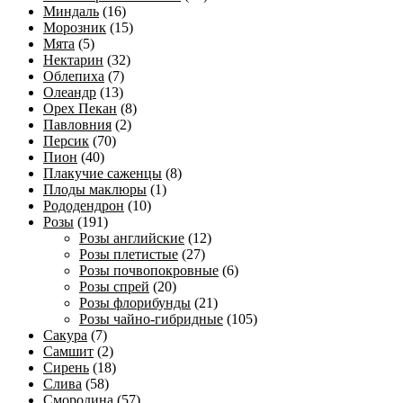
Миндаль
(16)
Морозник
(15)
Мята
(5)
Нектарин
(32)
Облепиха
(7)
Олеандр
(13)
Орех Пекан
(8)
Павловния
(2)
Персик
(70)
Пион
(40)
Плакучие саженцы
(8)
Плоды маклюры
(1)
Рододендрон
(10)
Розы
(191)
Розы английские
(12)
Розы плетистые
(27)
Розы почвопокровные
(6)
Розы спрей
(20)
Розы флорибунды
(21)
Розы чайно-гибридные
(105)
Сакура
(7)
Самшит
(2)
Сирень
(18)
Слива
(58)
Смородина
(57)