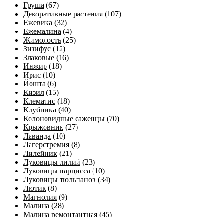
Груша
(67)
Декоративные растения
(107)
Ежевика
(32)
Ежемалина
(4)
Жимолость
(25)
Зизифус
(12)
Злаковые
(16)
Инжир
(18)
Ирис
(10)
Йошта
(6)
Кизил
(15)
Клематис
(18)
Клубника
(40)
Колоновидные саженцы
(70)
Крыжовник
(27)
Лаванда
(10)
Лагерстремия
(8)
Лилейник
(21)
Луковицы лилий
(23)
Луковицы нарцисса
(10)
Луковицы тюльпанов
(34)
Лютик
(8)
Магнолия
(9)
Малина
(28)
Малина ремонтантная
(45)