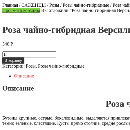
Главная
/
САЖЕНЦЫ
/
Розы
/
Розы чайно-гибридные
/
Роза чай
Просмотр корзины
Вы отложили “Роза чайно-гибридная Версилия
Роза чайно-гибридная Версилия
340
Р
Количество
Роза
В корзину
чайно-
Категории:
Розы
,
Розы чайно-гибридные
гибридная
Версилия
Описание
(Versiliya)
Описание
Роза 
Бутоны крупные, острые, бокаловидные, выделяются привлекат
темно-зеленые, блестящие. Кусты прямо стоячие, средне рослые