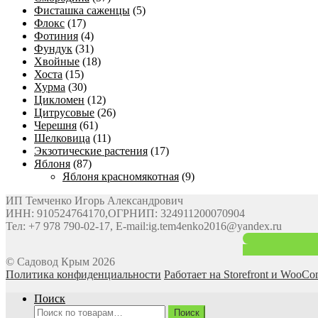
Фисташка саженцы
(5)
Флокс
(17)
Фотиния
(4)
Фундук
(31)
Хвойные
(18)
Хоста
(15)
Хурма
(30)
Цикломен
(12)
Цитрусовые
(26)
Черешня
(61)
Шелковица
(11)
Экзотические растения
(17)
Яблоня
(87)
Яблоня красномякотная
(9)
ИП Темченко Игорь Александрович
ИНН: 910524764170,ОГРНИП: 324911200070904
Тел: +7 978 790-02-17, E-mail:ig.tem4enko2016@yandex.ru
© Садовод Крым 2026
Политика конфиденциальности
Работает на Storefront и WooC
Поиск
Искать:
Поиск