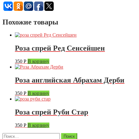
Похожие товары
Роза спрей Ред Сенсейшен
350
Р
В корзину
Роза английская Абрахам Дерби
350
Р
В корзину
Роза спрей Руби Стар
350
Р
В корзину
Найти: