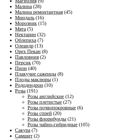
Магнолия
(9)
Малина
(28)
Малина ремонтантная
(45)
Миндаль
(16)
Морозник
(15)
Мята
(5)
Нектарин
(32)
Облепиха
(7)
Олеандр
(13)
Орех Пекан
(8)
Павловния
(2)
Персик
(70)
Пион
(40)
Плакучие саженцы
(8)
Плоды маклюры
(1)
Рододендрон
(10)
Розы
(191)
Розы английские
(12)
Розы плетистые
(27)
Розы почвопокровные
(6)
Розы спрей
(20)
Розы флорибунды
(21)
Розы чайно-гибридные
(105)
Сакура
(7)
Самшит
(2)