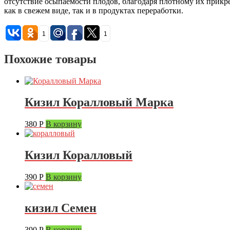
отсутствие осыпаемости плодов, благодаря плотному их прикр
как в свежем виде, так и в продуктах переработки.
1
1
Похожие товары
Кизил Коралловый Марка
380
Р
В корзину
Кизил Коралловый
390
Р
В корзину
кизил Семен
390
Р
В корзину