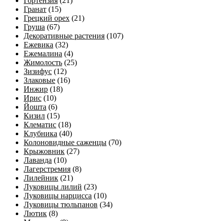
Гортензия
(21)
Гранат
(15)
Грецкий орех
(21)
Груша
(67)
Декоративные растения
(107)
Ежевика
(32)
Ежемалина
(4)
Жимолость
(25)
Зизифус
(12)
Злаковые
(16)
Инжир
(18)
Ирис
(10)
Йошта
(6)
Кизил
(15)
Клематис
(18)
Клубника
(40)
Колоновидные саженцы
(70)
Крыжовник
(27)
Лаванда
(10)
Лагерстремия
(8)
Лилейник
(21)
Луковицы лилий
(23)
Луковицы нарцисса
(10)
Луковицы тюльпанов
(34)
Лютик
(8)