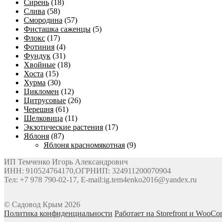
Сирень
(18)
Слива
(58)
Смородина
(57)
Фисташка саженцы
(5)
Флокс
(17)
Фотиния
(4)
Фундук
(31)
Хвойные
(18)
Хоста
(15)
Хурма
(30)
Цикломен
(12)
Цитрусовые
(26)
Черешня
(61)
Шелковица
(11)
Экзотические растения
(17)
Яблоня
(87)
Яблоня красномякотная
(9)
ИП Темченко Игорь Александрович
ИНН: 910524764170,ОГРНИП: 324911200070904
Тел: +7 978 790-02-17, E-mail:ig.tem4enko2016@yandex.ru
© Садовод Крым 2026
Политика конфиденциальности
Работает на Storefront и WooC