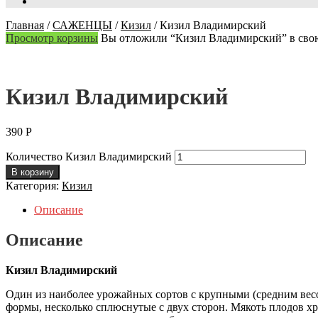
Главная
/
САЖЕНЦЫ
/
Кизил
/
Кизил Владимирский
Просмотр корзины
Вы отложили “Кизил Владимирский” в свою
Кизил Владимирский
390
Р
Количество Кизил Владимирский
В корзину
Категория:
Кизил
Описание
Описание
Кизил Владимирский
Один из наиболее урожайных сортов с крупными (средним вес
формы, несколько сплюснутые с двух сторон. Мякоть плодов хр