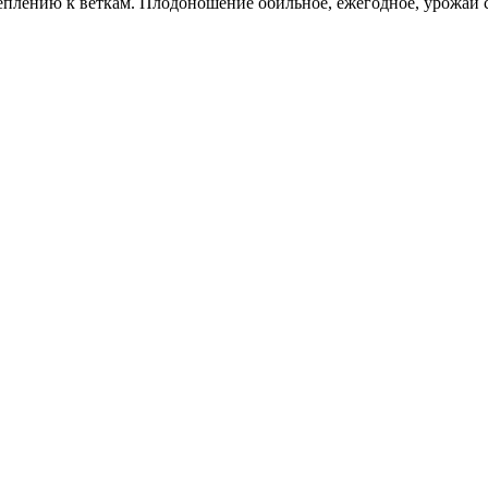
еплению к веткам. Плодоношение обильное, ежегодное, урожай 