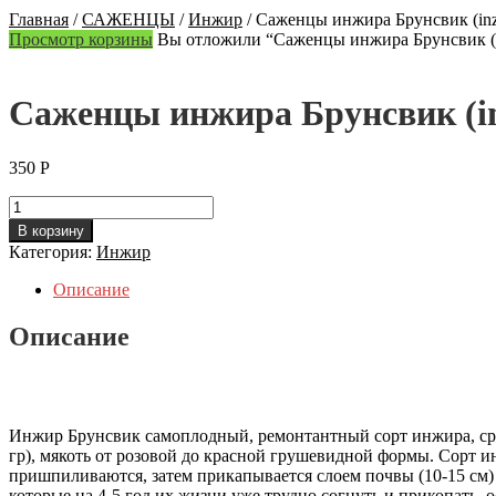
Главная
/
САЖЕНЦЫ
/
Инжир
/
Саженцы инжира Брунсвик (inzh
Просмотр корзины
Вы отложили “Саженцы инжира Брунсвик (inz
Саженцы инжира Брунсвик (in
350
Р
Количество
Саженцы
В корзину
инжира
Категория:
Инжир
Брунсвик
(inzhir
Описание
Brunsvik)
Описание
Инжир Брунсвик самоплодный, ремонтантный сорт инжира, сред
гр), мякоть от розовой до красной грушевидной формы. Сорт 
пришпиливаются, затем прикапывается слоем почвы (10-15 см) 
которые на 4-5 год их жизни уже трудно согнуть и прикопать,