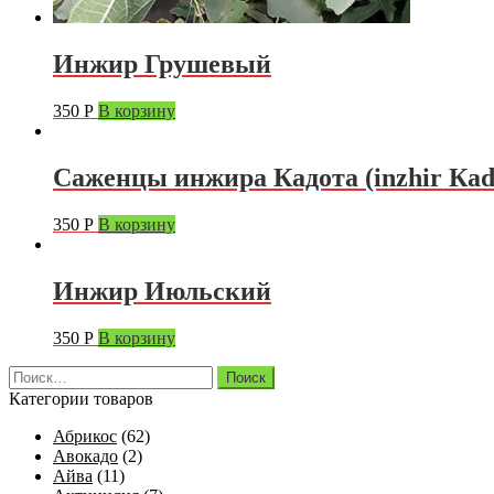
Инжир Грушевый
350
Р
В корзину
Саженцы инжира Кадота (inzhir Каd
350
Р
В корзину
Инжир Июльский
350
Р
В корзину
Найти:
Категории товаров
Абрикос
(62)
Авокадо
(2)
Айва
(11)