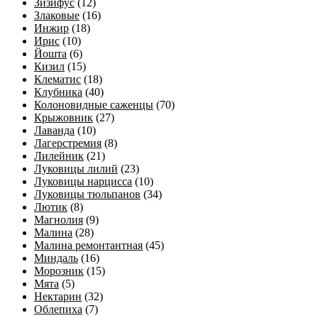
Зизифус
(12)
Злаковые
(16)
Инжир
(18)
Ирис
(10)
Йошта
(6)
Кизил
(15)
Клематис
(18)
Клубника
(40)
Колоновидные саженцы
(70)
Крыжовник
(27)
Лаванда
(10)
Лагерстремия
(8)
Лилейник
(21)
Луковицы лилий
(23)
Луковицы нарцисса
(10)
Луковицы тюльпанов
(34)
Лютик
(8)
Магнолия
(9)
Малина
(28)
Малина ремонтантная
(45)
Миндаль
(16)
Морозник
(15)
Мята
(5)
Нектарин
(32)
Облепиха
(7)