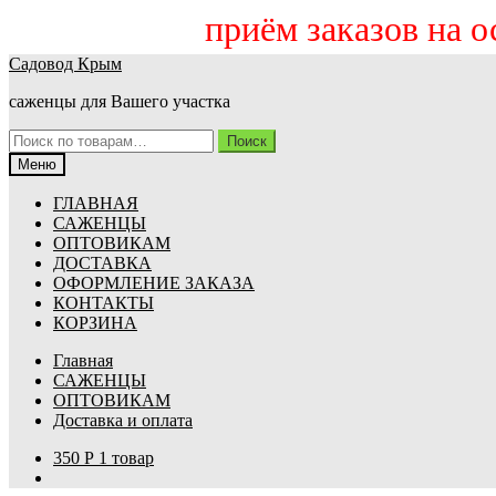
приём заказов на осень
Перейти
Перейти
Садовод Крым
к
к
саженцы для Вашего участка
навигации
содержимому
Искать:
Поиск
Меню
ГЛАВНАЯ
САЖЕНЦЫ
ОПТОВИКАМ
ДОСТАВКА
ОФОРМЛЕНИЕ ЗАКАЗА
КОНТАКТЫ
КОРЗИНА
Главная
САЖЕНЦЫ
ОПТОВИКАМ
Доставка и оплата
350
Р
1 товар