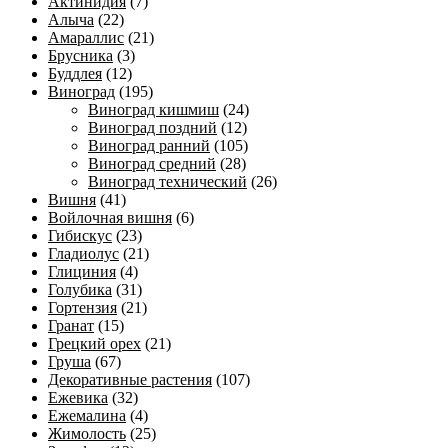
Актинидия
(7)
Алыча
(22)
Амараллис
(21)
Брусника
(3)
Буддлея
(12)
Виноград
(195)
Виноград кишмиш
(24)
Виноград поздний
(12)
Виноград ранний
(105)
Виноград средний
(28)
Виноград технический
(26)
Вишня
(41)
Войлочная вишня
(6)
Гибискус
(23)
Гладиолус
(21)
Глициния
(4)
Голубика
(31)
Гортензия
(21)
Гранат
(15)
Грецкий орех
(21)
Груша
(67)
Декоративные растения
(107)
Ежевика
(32)
Ежемалина
(4)
Жимолость
(25)