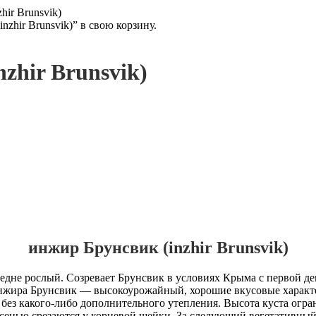
ir Brunsvik)
hir Brunsvik)” в свою корзину.
zhir Brunsvik)
инжир Брунсвик (inzhir Brunsvik)
не рослый. Созревает Брунсвик в условиях Крыма с первой дек
инжира Брунсвик — высокоурожайный, хорошие вкусовые характе
без какого-либо дополнительного утепления. Высота куста огра
 осенью срезаются у корневой шейки. За следующий вегетативный