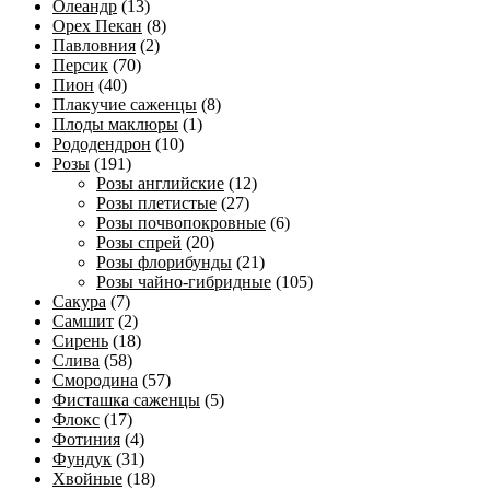
Олеандр
(13)
Орех Пекан
(8)
Павловния
(2)
Персик
(70)
Пион
(40)
Плакучие саженцы
(8)
Плоды маклюры
(1)
Рододендрон
(10)
Розы
(191)
Розы английские
(12)
Розы плетистые
(27)
Розы почвопокровные
(6)
Розы спрей
(20)
Розы флорибунды
(21)
Розы чайно-гибридные
(105)
Сакура
(7)
Самшит
(2)
Сирень
(18)
Слива
(58)
Смородина
(57)
Фисташка саженцы
(5)
Флокс
(17)
Фотиния
(4)
Фундук
(31)
Хвойные
(18)