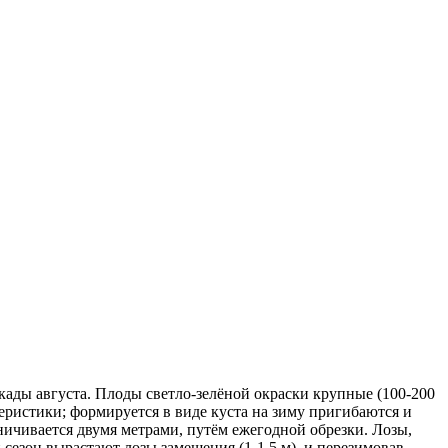
ады августа. Плоды светло-зелёной окраски крупные (100-200
ристики; формируется в виде куста на зиму пригибаются и
ничивается двумя метрами, путём ежегодной обрезки. Лозы,
 сезон вырастают лозы замещения (1-1,5 м), и перезимовав