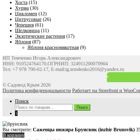
Хоста
(15)
Хурма
(30)
Цикломен
(12)
Цитрусовые
(26)
Черешня
(61)
Шелковица
(11)
Экзотические растения
(17)
Яблоня
(87)
Яблоня красномякотная
(9)
ИП Темченко Игорь Александрович
ИНН: 910524764170,ОГРНИП: 324911200070904
Тел: +7 978 790-02-17, E-mail:ig.tem4enko2016@yandex.ru
© Садовод Крым 2026
Политика конфиденциальности
Работает на Storefront и WooC
Поиск
Искать:
Поиск
1
Вы смотрите:
Саженцы инжира Брунсвик (inzhir Brunsvik)
3
В корзину