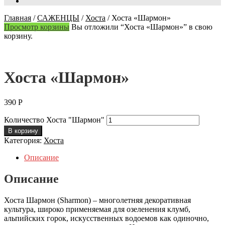
Главная
/
САЖЕНЦЫ
/
Хоста
/
Хоста «Шармон»
Просмотр корзины
Вы отложили “Хоста «Шармон»” в свою
корзину.
Хоста «Шармон»
390
Р
Количество Хоста "Шармон"
В корзину
Категория:
Хоста
Описание
Описание
Хоста Шармон (Sharmon) – многолетняя декоративная
культура, широко применяемая для озеленения клумб,
альпийских горок, искусственных водоемов как одиночно,