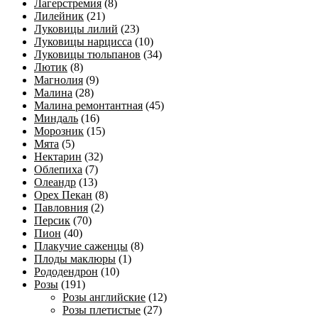
Лагерстремия
(8)
Лилейник
(21)
Луковицы лилий
(23)
Луковицы нарцисса
(10)
Луковицы тюльпанов
(34)
Лютик
(8)
Магнолия
(9)
Малина
(28)
Малина ремонтантная
(45)
Миндаль
(16)
Морозник
(15)
Мята
(5)
Нектарин
(32)
Облепиха
(7)
Олеандр
(13)
Орех Пекан
(8)
Павловния
(2)
Персик
(70)
Пион
(40)
Плакучие саженцы
(8)
Плоды маклюры
(1)
Рододендрон
(10)
Розы
(191)
Розы английские
(12)
Розы плетистые
(27)