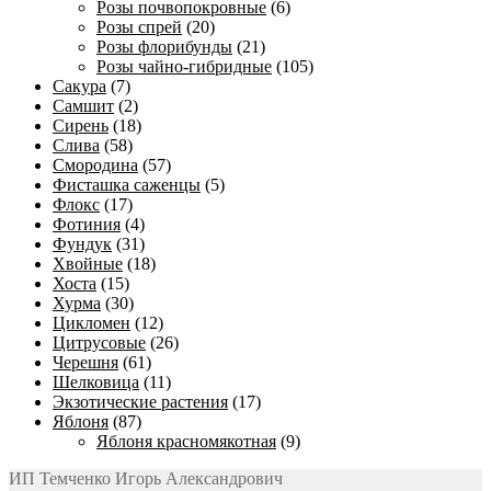
Розы почвопокровные
(6)
Розы спрей
(20)
Розы флорибунды
(21)
Розы чайно-гибридные
(105)
Сакура
(7)
Самшит
(2)
Сирень
(18)
Слива
(58)
Смородина
(57)
Фисташка саженцы
(5)
Флокс
(17)
Фотиния
(4)
Фундук
(31)
Хвойные
(18)
Хоста
(15)
Хурма
(30)
Цикломен
(12)
Цитрусовые
(26)
Черешня
(61)
Шелковица
(11)
Экзотические растения
(17)
Яблоня
(87)
Яблоня красномякотная
(9)
ИП Темченко Игорь Александрович