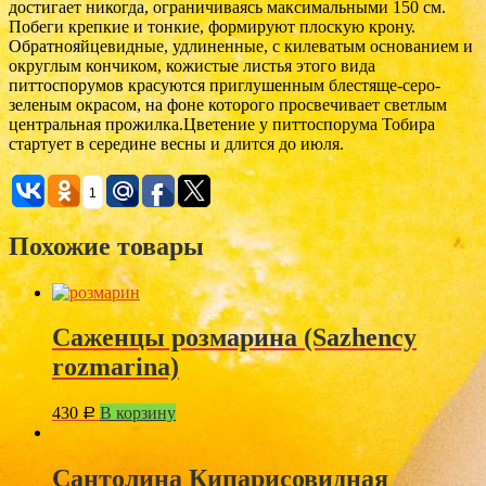
достигает никогда, ограничиваясь максимальными 150 см.
Побеги крепкие и тонкие, формируют плоскую крону.
Обратнояйцевидные, удлиненные, с килеватым основанием и
округлым кончиком, кожистые листья этого вида
питтоспорумов красуются приглушенным блестяще-серо-
зеленым окрасом, на фоне которого просвечивает светлым
центральная прожилка.Цветение у питтоспорума Тобира
стартует в середине весны и длится до июля.
1
Похожие товары
Саженцы розмарина (Sazhency
rozmarina)
430
В корзину
Р
Сантолина Кипарисовидная