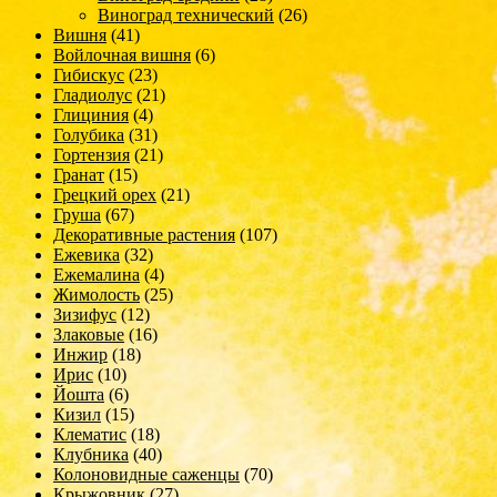
Виноград технический
(26)
Вишня
(41)
Войлочная вишня
(6)
Гибискус
(23)
Гладиолус
(21)
Глициния
(4)
Голубика
(31)
Гортензия
(21)
Гранат
(15)
Грецкий орех
(21)
Груша
(67)
Декоративные растения
(107)
Ежевика
(32)
Ежемалина
(4)
Жимолость
(25)
Зизифус
(12)
Злаковые
(16)
Инжир
(18)
Ирис
(10)
Йошта
(6)
Кизил
(15)
Клематис
(18)
Клубника
(40)
Колоновидные саженцы
(70)
Крыжовник
(27)