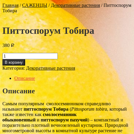
Главная
/
САЖЕНЦЫ
/
Декоративные растения
/
Питтоспорум
Тобира
Питтоспорум Тобира
380
Р
Количество
Питтоспорум
В корзину
Тобира
Категория:
Декоративные растения
Описание
Описание
Самым популярным смолосемянником справедливо
называют
питтоспорум Тобира
(
Pittosporum tobira
, который
также известен как
смолосемянник
обыкновенный
и
питтоспорум пахучий
) – компактный и
поразительно плотный вечнозеленый кустарник. Природной
многометровой высоты в комнатной культуре растение не