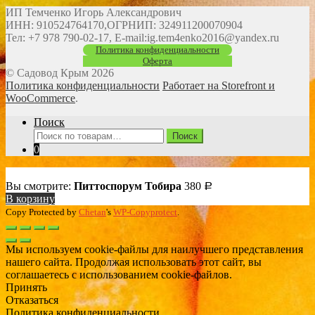
ИП Темченко Игорь Александрович
ИНН: 910524764170,ОГРНИП: 324911200070904
Тел: +7 978 790-02-17, E-mail:ig.tem4enko2016@yandex.ru
Политика конфиденциальности
Оферта
© Садовод Крым 2026
Политика конфиденциальности
Работает на Storefront и
WooCommerce
.
Поиск
Искать:
Поиск
0
Вы смотрите:
Питтоспорум Тобира
380
Р
В корзину
Copy Protected by
Chetan
's
WP-Copyprotect
.
Мы используем cookie-файлы для наилучшего представления
нашего сайта. Продолжая использовать этот сайт, вы
соглашаетесь с использованием cookie-файлов.
Принять
Отказаться
Политика конфиденциальности