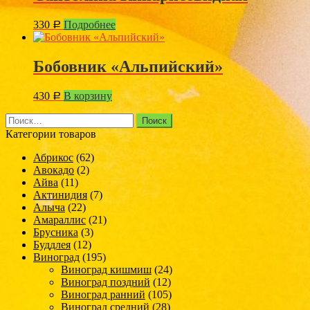
330
Подробнее
Р
Бобовник «Альпийский»
430
В корзину
Р
Найти:
Категории товаров
Абрикос
(62)
Авокадо
(2)
Айва
(11)
Актинидия
(7)
Алыча
(22)
Амараллис
(21)
Брусника
(3)
Буддлея
(12)
Виноград
(195)
Виноград кишмиш
(24)
Виноград поздний
(12)
Виноград ранний
(105)
Виноград средний
(28)