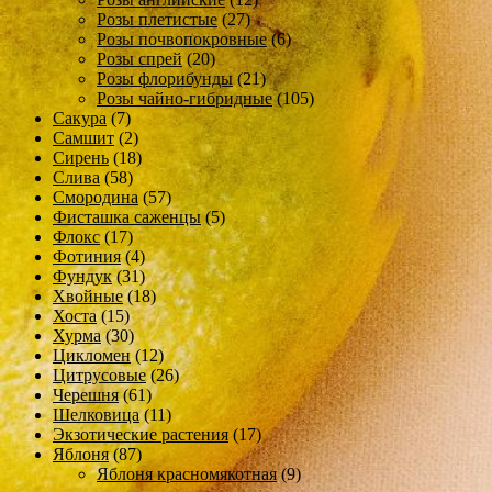
Розы плетистые
(27)
Розы почвопокровные
(6)
Розы спрей
(20)
Розы флорибунды
(21)
Розы чайно-гибридные
(105)
Сакура
(7)
Самшит
(2)
Сирень
(18)
Слива
(58)
Смородина
(57)
Фисташка саженцы
(5)
Флокс
(17)
Фотиния
(4)
Фундук
(31)
Хвойные
(18)
Хоста
(15)
Хурма
(30)
Цикломен
(12)
Цитрусовые
(26)
Черешня
(61)
Шелковица
(11)
Экзотические растения
(17)
Яблоня
(87)
Яблоня красномякотная
(9)