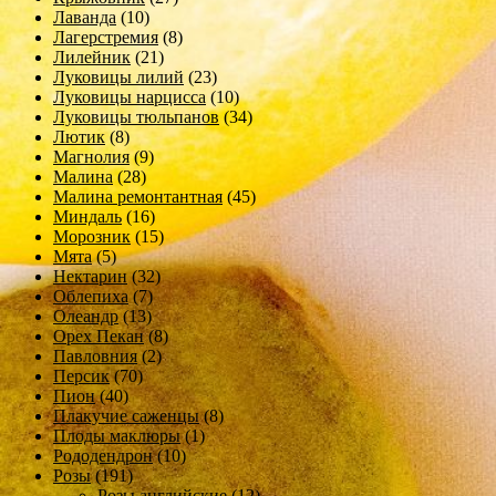
Лаванда
(10)
Лагерстремия
(8)
Лилейник
(21)
Луковицы лилий
(23)
Луковицы нарцисса
(10)
Луковицы тюльпанов
(34)
Лютик
(8)
Магнолия
(9)
Малина
(28)
Малина ремонтантная
(45)
Миндаль
(16)
Морозник
(15)
Мята
(5)
Нектарин
(32)
Облепиха
(7)
Олеандр
(13)
Орех Пекан
(8)
Павловния
(2)
Персик
(70)
Пион
(40)
Плакучие саженцы
(8)
Плоды маклюры
(1)
Рододендрон
(10)
Розы
(191)
Розы английские
(12)