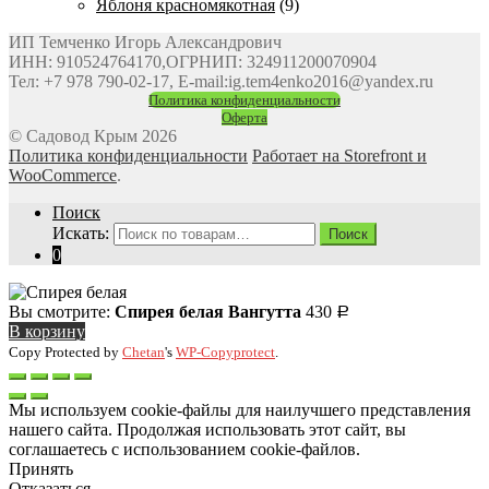
Яблоня красномякотная
(9)
ИП Темченко Игорь Александрович
ИНН: 910524764170,ОГРНИП: 324911200070904
Тел: +7 978 790-02-17, E-mail:ig.tem4enko2016@yandex.ru
Политика конфиденциальности
Оферта
© Садовод Крым 2026
Политика конфиденциальности
Работает на Storefront и
WooCommerce
.
Поиск
Искать:
Поиск
0
Вы смотрите:
Спирея белая Вангутта
430
Р
В корзину
Copy Protected by
Chetan
's
WP-Copyprotect
.
Мы используем cookie-файлы для наилучшего представления
нашего сайта. Продолжая использовать этот сайт, вы
соглашаетесь с использованием cookie-файлов.
Принять
Отказаться