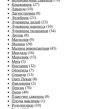
Колоновидные саженцы
(70)
Крыжовник
(27)
Лаванда
(10)
Лагерстремия
(8)
Лилейник
(21)
Луковицы лилий
(23)
Луковицы нарцисса
(10)
Луковицы тюльпанов
(34)
Лютик
(8)
Магнолия
(9)
Малина
(28)
Малина ремонтантная
(45)
Миндаль
(16)
Морозник
(15)
Мята
(5)
Нектарин
(32)
Облепиха
(7)
Олеандр
(13)
Орех Пекан
(8)
Павловния
(2)
Персик
(70)
Пион
(40)
Плакучие саженцы
(8)
Плоды маклюры
(1)
Рододендрон
(10)