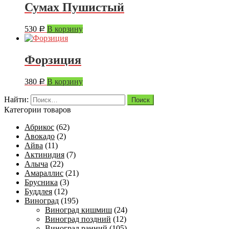
Сумах Пушистый
530
В корзину
Р
Форзиция
380
В корзину
Р
Найти:
Категории товаров
Абрикос
(62)
Авокадо
(2)
Айва
(11)
Актинидия
(7)
Алыча
(22)
Амараллис
(21)
Брусника
(3)
Буддлея
(12)
Виноград
(195)
Виноград кишмиш
(24)
Виноград поздний
(12)
Виноград ранний
(105)