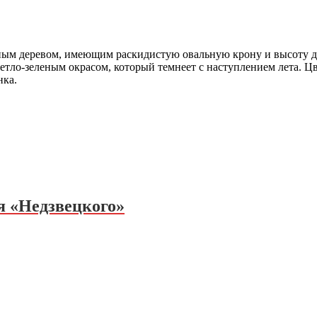
м деревом, имеющим раскидистую овальную крону и высоту до 
етло-зеленым окрасом, который темнеет с наступлением лета. 
нка.
я «Недзвецкого»