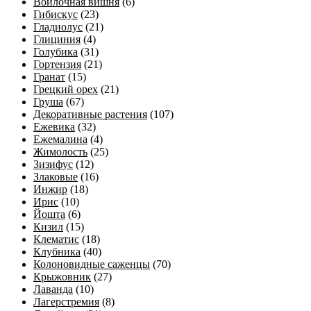
Войлочная вишня
(6)
Гибискус
(23)
Гладиолус
(21)
Глициния
(4)
Голубика
(31)
Гортензия
(21)
Гранат
(15)
Грецкий орех
(21)
Груша
(67)
Декоративные растения
(107)
Ежевика
(32)
Ежемалина
(4)
Жимолость
(25)
Зизифус
(12)
Злаковые
(16)
Инжир
(18)
Ирис
(10)
Йошта
(6)
Кизил
(15)
Клематис
(18)
Клубника
(40)
Колоновидные саженцы
(70)
Крыжовник
(27)
Лаванда
(10)
Лагерстремия
(8)