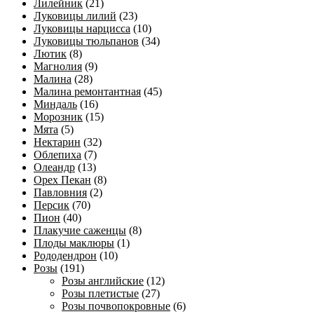
Лилейник
(21)
Луковицы лилий
(23)
Луковицы нарцисса
(10)
Луковицы тюльпанов
(34)
Лютик
(8)
Магнолия
(9)
Малина
(28)
Малина ремонтантная
(45)
Миндаль
(16)
Морозник
(15)
Мята
(5)
Нектарин
(32)
Облепиха
(7)
Олеандр
(13)
Орех Пекан
(8)
Павловния
(2)
Персик
(70)
Пион
(40)
Плакучие саженцы
(8)
Плоды маклюры
(1)
Рододендрон
(10)
Розы
(191)
Розы английские
(12)
Розы плетистые
(27)
Розы почвопокровные
(6)