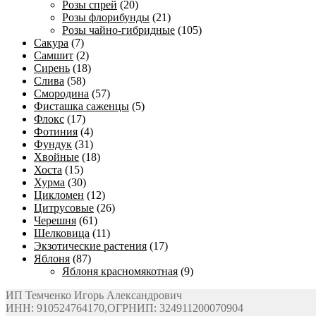
Розы спрей
(20)
Розы флорибунды
(21)
Розы чайно-гибридные
(105)
Сакура
(7)
Самшит
(2)
Сирень
(18)
Слива
(58)
Смородина
(57)
Фисташка саженцы
(5)
Флокс
(17)
Фотиния
(4)
Фундук
(31)
Хвойные
(18)
Хоста
(15)
Хурма
(30)
Цикломен
(12)
Цитрусовые
(26)
Черешня
(61)
Шелковица
(11)
Экзотические растения
(17)
Яблоня
(87)
Яблоня красномякотная
(9)
ИП Темченко Игорь Александрович
ИНН: 910524764170,ОГРНИП: 324911200070904