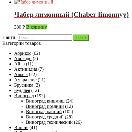
Чабер лимонный (Chaber limonnyy)
380
Р
В корзину
Найти:
Категории товаров
Абрикос
(62)
Авокадо
(2)
Айва
(11)
Актинидия
(7)
Алыча
(22)
Амараллис
(21)
Брусника
(3)
Буддлея
(12)
Виноград
(195)
Виноград кишмиш
(24)
Виноград поздний
(12)
Виноград ранний
(105)
Виноград средний
(28)
Виноград технический
(26)
Вишня
(41)