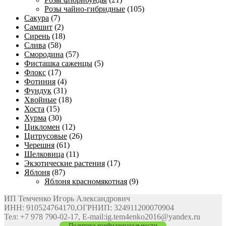
Розы чайно-гибридные
(105)
Сакура
(7)
Самшит
(2)
Сирень
(18)
Слива
(58)
Смородина
(57)
Фисташка саженцы
(5)
Флокс
(17)
Фотиния
(4)
Фундук
(31)
Хвойные
(18)
Хоста
(15)
Хурма
(30)
Цикломен
(12)
Цитрусовые
(26)
Черешня
(61)
Шелковица
(11)
Экзотические растения
(17)
Яблоня
(87)
Яблоня красномякотная
(9)
ИП Темченко Игорь Александрович
ИНН: 910524764170,ОГРНИП: 324911200070904
Тел: +7 978 790-02-17, E-mail:ig.tem4enko2016@yandex.ru
Политика конфиденциальности