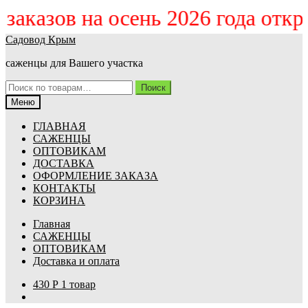
м заказов на осень 2026 года отк
Перейти
Перейти
Садовод Крым
к
к
саженцы для Вашего участка
навигации
содержимому
Искать:
Поиск
Меню
ГЛАВНАЯ
САЖЕНЦЫ
ОПТОВИКАМ
ДОСТАВКА
ОФОРМЛЕНИЕ ЗАКАЗА
КОНТАКТЫ
КОРЗИНА
Главная
САЖЕНЦЫ
ОПТОВИКАМ
Доставка и оплата
430
Р
1 товар