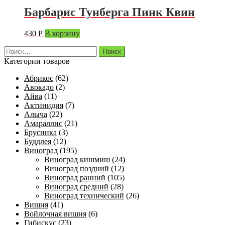
Барбарис Тунберга Пинк Квин
430
Р
В корзину
Найти:
Категории товаров
Абрикос
(62)
Авокадо
(2)
Айва
(11)
Актинидия
(7)
Алыча
(22)
Амараллис
(21)
Брусника
(3)
Буддлея
(12)
Виноград
(195)
Виноград кишмиш
(24)
Виноград поздний
(12)
Виноград ранний
(105)
Виноград средний
(28)
Виноград технический
(26)
Вишня
(41)
Войлочная вишня
(6)
Гибискус
(23)