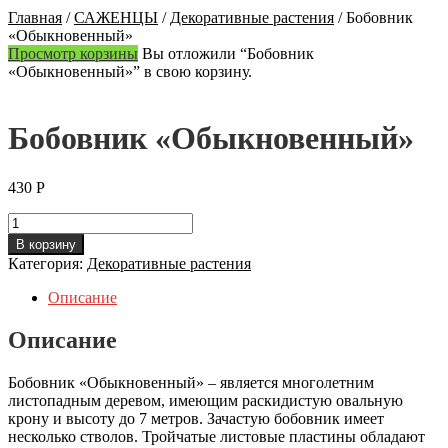
Главная
/
САЖЕНЦЫ
/
Декоративные растения
/
Бобовник
«Обыкновенный»
Просмотр корзины
Вы отложили “Бобовник
«Обыкновенный»” в свою корзину.
Бобовник «Обыкновенный»
430
Р
Количество
Бобовник
В корзину
«Обыкновенный»
Категория:
Декоративные растения
Описание
Описание
Бобовник «Обыкновенный» – является многолетним
листопадным деревом, имеющим раскидистую овальную
крону и высоту до 7 метров. Зачастую бобовник имеет
несколько стволов. Тройчатые листовые пластины обладают