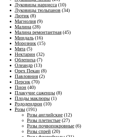
Луковицы нарцисса
(10)
Луковицы тюльпанов
(34)
Лютик
(8)
Магнолия
(9)
Малина
(28)
Малина ремонтантная
(45)
Миндаль
(16)
Морозник
(15)
Мята
(5)
Нектарин
(32)
Облепиха
(7)
Олеандр
(13)
Орех Пекан
(8)
Павловния
(2)
Персик
(70)
Пион
(40)
Плакучие саженцы
(8)
Плоды маклюры
(1)
Рододендрон
(10)
Розы
(191)
Розы английские
(12)
Розы плетистые
(27)
Розы почвопокровные
(6)
Розы спрей
(20)
Розы флорибунды
(21)