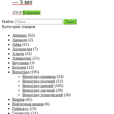
— 5 шт
370
Р
В корзину
Найти:
Категории товаров
Абрикос
(62)
Авокадо
(2)
Айва
(11)
Актинидия
(7)
Алыча
(22)
Амараллис
(21)
Брусника
(3)
Буддлея
(12)
Виноград
(195)
Виноград кишмиш
(24)
Виноград поздний
(12)
Виноград ранний
(105)
Виноград средний
(28)
Виноград технический
(26)
Вишня
(41)
Войлочная вишня
(6)
Гибискус
(23)
Гладиолус
(21)