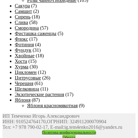
Розы чайно-гибридные
(105)
Сакура
(7)
Самшит
(2)
Сирень
(18)
Слива
(58)
Смородина
(57)
Фисташка саженцы
(5)
Флокс
(17)
Фотиния
(4)
Фундук
(31)
Хвойные
(18)
Хоста
(15)
Хурма
(30)
Цикломен
(12)
Цитрусовые
(26)
Черешня
(61)
Шелковица
(11)
Экзотические растения
(17)
Яблоня
(87)
Яблоня красномякотная
(9)
ИП Темченко Игорь Александрович
ИНН: 910524764170,ОГРНИП: 324911200070904
Тел: +7 978 790-02-17, E-mail:ig.tem4enko2016@yandex.ru
Политика конфиденциальности
Оферта