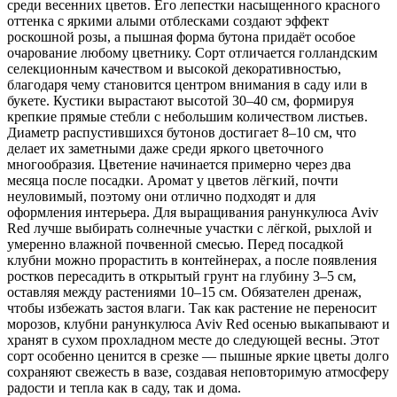
среди весенних цветов. Его лепестки насыщенного красного
оттенка с яркими алыми отблесками создают эффект
роскошной розы, а пышная форма бутона придаёт особое
очарование любому цветнику. Сорт отличается голландским
селекционным качеством и высокой декоративностью,
благодаря чему становится центром внимания в саду или в
букете. Кустики вырастают высотой 30–40 см, формируя
крепкие прямые стебли с небольшим количеством листьев.
Диаметр распустившихся бутонов достигает 8–10 см, что
делает их заметными даже среди яркого цветочного
многообразия. Цветение начинается примерно через два
месяца после посадки. Аромат у цветов лёгкий, почти
неуловимый, поэтому они отлично подходят и для
оформления интерьера. Для выращивания ранункулюса Aviv
Red лучше выбирать солнечные участки с лёгкой, рыхлой и
умеренно влажной почвенной смесью. Перед посадкой
клубни можно прорастить в контейнерах, а после появления
ростков пересадить в открытый грунт на глубину 3–5 см,
оставляя между растениями 10–15 см. Обязателен дренаж,
чтобы избежать застоя влаги. Так как растение не переносит
морозов, клубни ранункулюса Aviv Red осенью выкапывают и
хранят в сухом прохладном месте до следующей весны. Этот
сорт особенно ценится в срезке — пышные яркие цветы долго
сохраняют свежесть в вазе, создавая неповторимую атмосферу
радости и тепла как в саду, так и дома.