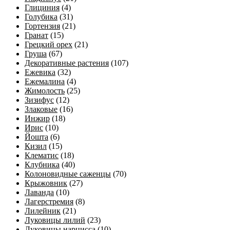
Глициния
(4)
Голубика
(31)
Гортензия
(21)
Гранат
(15)
Грецкий орех
(21)
Груша
(67)
Декоративные растения
(107)
Ежевика
(32)
Ежемалина
(4)
Жимолость
(25)
Зизифус
(12)
Злаковые
(16)
Инжир
(18)
Ирис
(10)
Йошта
(6)
Кизил
(15)
Клематис
(18)
Клубника
(40)
Колоновидные саженцы
(70)
Крыжовник
(27)
Лаванда
(10)
Лагерстремия
(8)
Лилейник
(21)
Луковицы лилий
(23)
Луковицы нарцисса
(10)