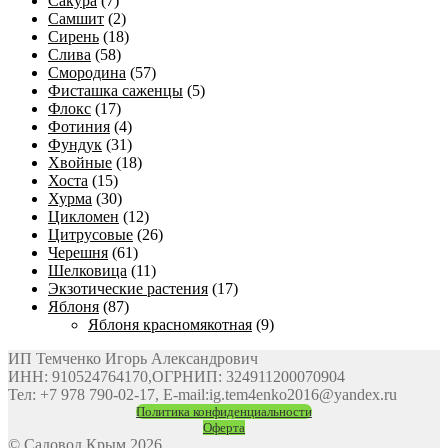
Сакура
(7)
Самшит
(2)
Сирень
(18)
Слива
(58)
Смородина
(57)
Фисташка саженцы
(5)
Флокс
(17)
Фотиния
(4)
Фундук
(31)
Хвойные
(18)
Хоста
(15)
Хурма
(30)
Цикломен
(12)
Цитрусовые
(26)
Черешня
(61)
Шелковица
(11)
Экзотические растения
(17)
Яблоня
(87)
Яблоня красномякотная
(9)
ИП Темченко Игорь Александрович
ИНН: 910524764170,ОГРНИП: 324911200070904
Тел: +7 978 790-02-17, E-mail:ig.tem4enko2016@yandex.ru
Политика конфиденциальности
Оферта
© Садовод Крым 2026