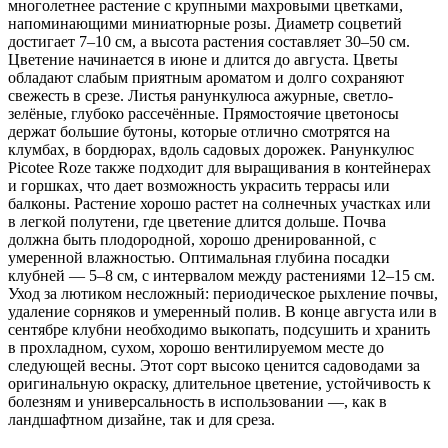
многолетнее растение с крупными махровыми цветками,
напоминающими миниатюрные розы. Диаметр соцветий
достигает 7–10 см, а высота растения составляет 30–50 см.
Цветение начинается в июне и длится до августа. Цветы
обладают слабым приятным ароматом и долго сохраняют
свежесть в срезе. Листья ранункулюса ажурные, светло-
зелёные, глубоко рассечённые. Прямостоячие цветоносы
держат большие бутоны, которые отлично смотрятся на
клумбах, в бордюрах, вдоль садовых дорожек. Ранункулюс
Picotee Roze также подходит для выращивания в контейнерах
и горшках, что дает возможность украсить террасы или
балконы. Растение хорошо растет на солнечных участках или
в легкой полутени, где цветение длится дольше. Почва
должна быть плодородной, хорошо дренированной, с
умеренной влажностью. Оптимальная глубина посадки
клубней — 5–8 см, с интервалом между растениями 12–15 см.
Уход за лютиком несложный: периодическое рыхление почвы,
удаление сорняков и умеренный полив. В конце августа или в
сентябре клубни необходимо выкопать, подсушить и хранить
в прохладном, сухом, хорошо вентилируемом месте до
следующей весны. Этот сорт высоко ценится садоводами за
оригинальную окраску, длительное цветение, устойчивость к
болезням и универсальность в использовании —, как в
ландшафтном дизайне, так и для среза.