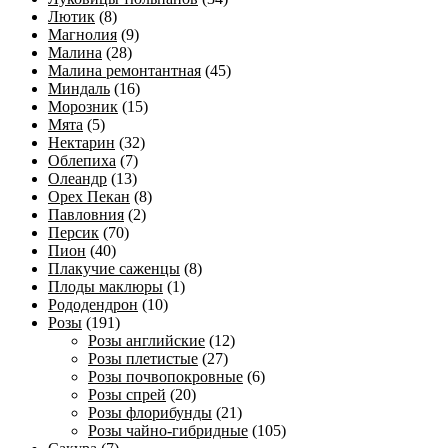
Лютик
(8)
Магнолия
(9)
Малина
(28)
Малина ремонтантная
(45)
Миндаль
(16)
Морозник
(15)
Мята
(5)
Нектарин
(32)
Облепиха
(7)
Олеандр
(13)
Орех Пекан
(8)
Павловния
(2)
Персик
(70)
Пион
(40)
Плакучие саженцы
(8)
Плоды маклюры
(1)
Рододендрон
(10)
Розы
(191)
Розы английские
(12)
Розы плетистые
(27)
Розы почвопокровные
(6)
Розы спрей
(20)
Розы флорибунды
(21)
Розы чайно-гибридные
(105)