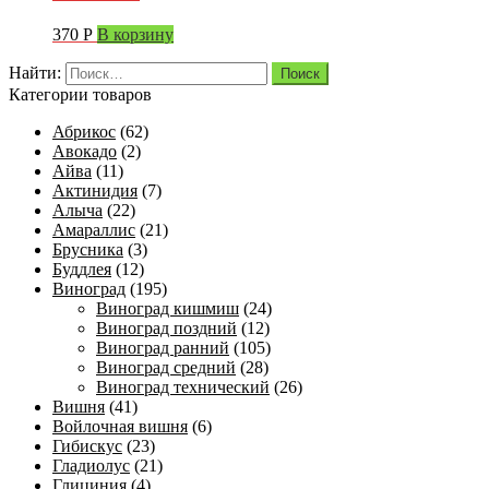
370
Р
В корзину
Найти:
Категории товаров
Абрикос
(62)
Авокадо
(2)
Айва
(11)
Актинидия
(7)
Алыча
(22)
Амараллис
(21)
Брусника
(3)
Буддлея
(12)
Виноград
(195)
Виноград кишмиш
(24)
Виноград поздний
(12)
Виноград ранний
(105)
Виноград средний
(28)
Виноград технический
(26)
Вишня
(41)
Войлочная вишня
(6)
Гибискус
(23)
Гладиолус
(21)
Глициния
(4)