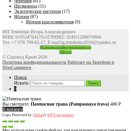
Черешня
(61)
Шелковица
(11)
Экзотические растения
(17)
Яблоня
(87)
Яблоня красномякотная
(9)
ИП Темченко Игорь Александрович
ИНН: 910524764170,ОГРНИП: 324911200070904
Тел: +7 978 790-02-17, E-mail:ig.tem4enko2016@yandex.ru
Политика конфиденциальности
Оферта
© Садовод Крым 2026
Политика конфиденциальности
Работает на Storefront и
WooCommerce
.
Поиск
Искать:
Поиск
0
Вы смотрите:
Пампасная трава (Pampasnaya trava)
480
Р
В корзину
Copy Protected by
Chetan
's
WP-Copyprotect
.
Мы используем cookie-файлы для наилучшего представления