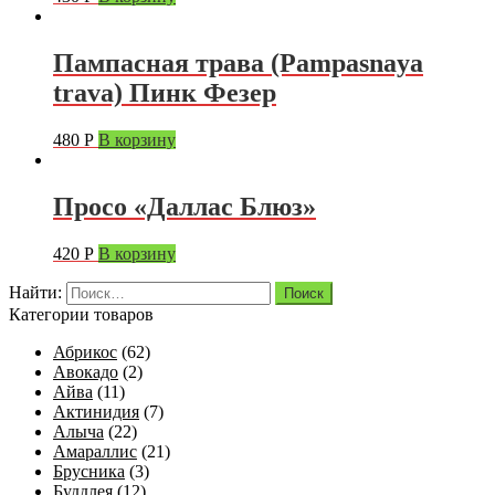
Пампасная трава (Pampasnaya
trava) Пинк Фезер
480
Р
В корзину
Просо «Даллас Блюз»
420
Р
В корзину
Найти:
Категории товаров
Абрикос
(62)
Авокадо
(2)
Айва
(11)
Актинидия
(7)
Алыча
(22)
Амараллис
(21)
Брусника
(3)
Буддлея
(12)