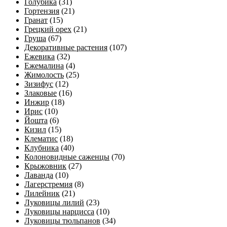
Голубика
(31)
Гортензия
(21)
Гранат
(15)
Грецкий орех
(21)
Груша
(67)
Декоративные растения
(107)
Ежевика
(32)
Ежемалина
(4)
Жимолость
(25)
Зизифус
(12)
Злаковые
(16)
Инжир
(18)
Ирис
(10)
Йошта
(6)
Кизил
(15)
Клематис
(18)
Клубника
(40)
Колоновидные саженцы
(70)
Крыжовник
(27)
Лаванда
(10)
Лагерстремия
(8)
Лилейник
(21)
Луковицы лилий
(23)
Луковицы нарцисса
(10)
Луковицы тюльпанов
(34)