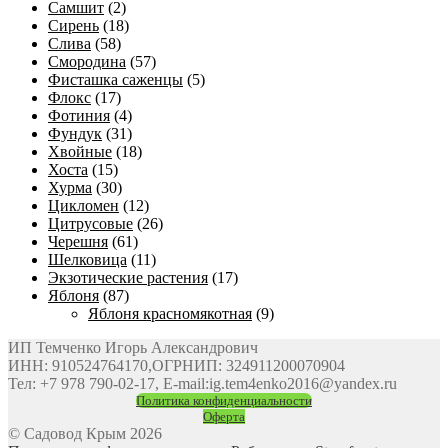
Самшит
(2)
Сирень
(18)
Слива
(58)
Смородина
(57)
Фисташка саженцы
(5)
Флокс
(17)
Фотиния
(4)
Фундук
(31)
Хвойные
(18)
Хоста
(15)
Хурма
(30)
Цикломен
(12)
Цитрусовые
(26)
Черешня
(61)
Шелковица
(11)
Экзотические растения
(17)
Яблоня
(87)
Яблоня красномякотная
(9)
ИП Темченко Игорь Александрович
ИНН: 910524764170,ОГРНИП: 324911200070904
Тел: +7 978 790-02-17, E-mail:ig.tem4enko2016@yandex.ru
Политика конфиденциальности
Оферта
© Садовод Крым 2026