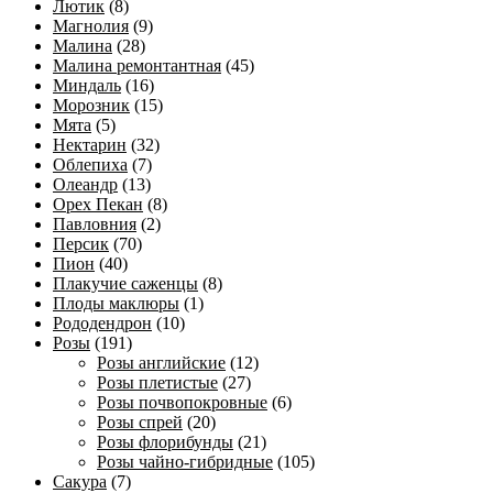
Лютик
(8)
Магнолия
(9)
Малина
(28)
Малина ремонтантная
(45)
Миндаль
(16)
Морозник
(15)
Мята
(5)
Нектарин
(32)
Облепиха
(7)
Олеандр
(13)
Орех Пекан
(8)
Павловния
(2)
Персик
(70)
Пион
(40)
Плакучие саженцы
(8)
Плоды маклюры
(1)
Рододендрон
(10)
Розы
(191)
Розы английские
(12)
Розы плетистые
(27)
Розы почвопокровные
(6)
Розы спрей
(20)
Розы флорибунды
(21)
Розы чайно-гибридные
(105)
Сакура
(7)