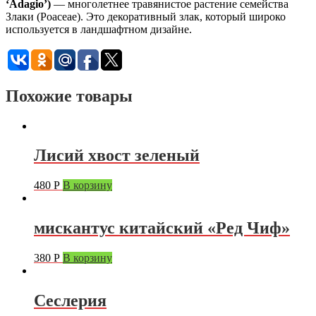
‘Adagio’)
— многолетнее травянистое растение семейства
Злаки (Poaceae). Это декоративный злак, который широко
используется в ландшафтном дизайне.
Похожие товары
Лисий хвост зеленый
480
Р
В корзину
мискантус китайский «Ред Чиф»
380
Р
В корзину
Сеслерия