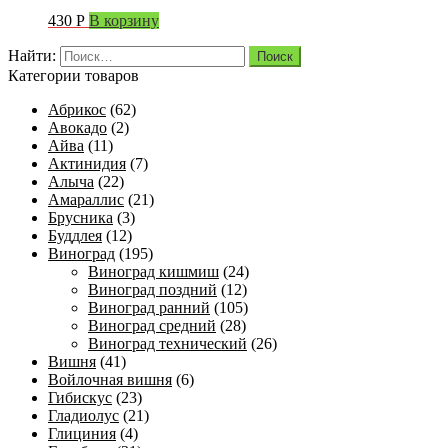
430
Р
В корзину
Найти:
Категории товаров
Абрикос
(62)
Авокадо
(2)
Айва
(11)
Актинидия
(7)
Алыча
(22)
Амараллис
(21)
Брусника
(3)
Буддлея
(12)
Виноград
(195)
Виноград кишмиш
(24)
Виноград поздний
(12)
Виноград ранний
(105)
Виноград средний
(28)
Виноград технический
(26)
Вишня
(41)
Войлочная вишня
(6)
Гибискус
(23)
Гладиолус
(21)
Глициния
(4)