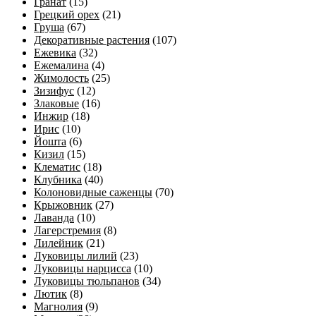
Гранат
(15)
Грецкий орех
(21)
Груша
(67)
Декоративные растения
(107)
Ежевика
(32)
Ежемалина
(4)
Жимолость
(25)
Зизифус
(12)
Злаковые
(16)
Инжир
(18)
Ирис
(10)
Йошта
(6)
Кизил
(15)
Клематис
(18)
Клубника
(40)
Колоновидные саженцы
(70)
Крыжовник
(27)
Лаванда
(10)
Лагерстремия
(8)
Лилейник
(21)
Луковицы лилий
(23)
Луковицы нарцисса
(10)
Луковицы тюльпанов
(34)
Лютик
(8)
Магнолия
(9)