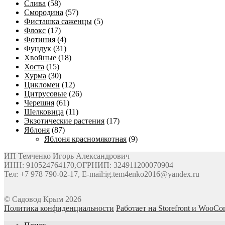
Слива
(58)
Смородина
(57)
Фисташка саженцы
(5)
Флокс
(17)
Фотиния
(4)
Фундук
(31)
Хвойные
(18)
Хоста
(15)
Хурма
(30)
Цикломен
(12)
Цитрусовые
(26)
Черешня
(61)
Шелковица
(11)
Экзотические растения
(17)
Яблоня
(87)
Яблоня красномякотная
(9)
ИП Темченко Игорь Александрович
ИНН: 910524764170,ОГРНИП: 324911200070904
Тел: +7 978 790-02-17, E-mail:ig.tem4enko2016@yandex.ru
© Садовод Крым 2026
Политика конфиденциальности
Работает на Storefront и WooC