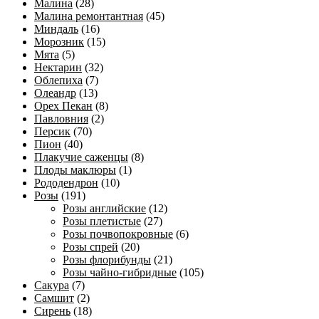
Малина
(28)
Малина ремонтантная
(45)
Миндаль
(16)
Морозник
(15)
Мята
(5)
Нектарин
(32)
Облепиха
(7)
Олеандр
(13)
Орех Пекан
(8)
Павловния
(2)
Персик
(70)
Пион
(40)
Плакучие саженцы
(8)
Плоды маклюры
(1)
Рододендрон
(10)
Розы
(191)
Розы английские
(12)
Розы плетистые
(27)
Розы почвопокровные
(6)
Розы спрей
(20)
Розы флорибунды
(21)
Розы чайно-гибридные
(105)
Сакура
(7)
Самшит
(2)
Сирень
(18)