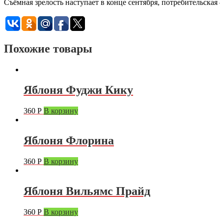
Съёмная зрелость наступает в конце сентября, потребительская
Похожие товары
Яблоня Фуджи Кику
360
Р
В корзину
Яблоня Флорина
360
Р
В корзину
Яблоня Вильямс Прайд
360
Р
В корзину