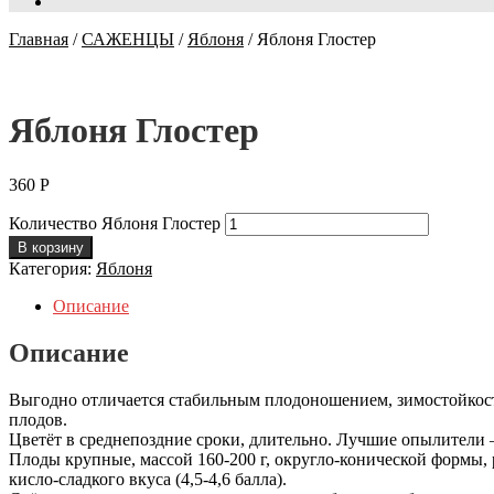
Главная
/
САЖЕНЦЫ
/
Яблоня
/
Яблоня Глостер
Яблоня Глостер
360
Р
Количество Яблоня Глостер
В корзину
Категория:
Яблоня
Описание
Описание
Выгодно отличается стабильным плодоношением, зимостойкост
плодов.
Цветёт в среднепоздние сроки, длительно. Лучшие опылители 
Плоды крупные, массой 160-200 г, округло-конической формы, 
кисло-сладкого вкуса (4,5-4,6 балла).