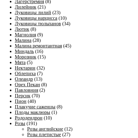
Лагерстремия
(8)
Лилейник
(21)
Луковицы лилий
(23)
Луковицы нарцисса
(10)
Луковицы тюльпанов
(34)
Лютик
(8)
Магнолия
(9)
Малина
(28)
Малина ремонтантная
(45)
Миндаль
(16)
Морозник
(15)
Мята
(5)
Нектарин
(32)
Облепиха
(7)
Олеандр
(13)
Орех Пекан
(8)
Павловния
(2)
Персик
(70)
Пион
(40)
Плакучие саженцы
(8)
Плоды маклюры
(1)
Рододендрон
(10)
Розы
(191)
Розы английские
(12)
Розы плетистые
(27)