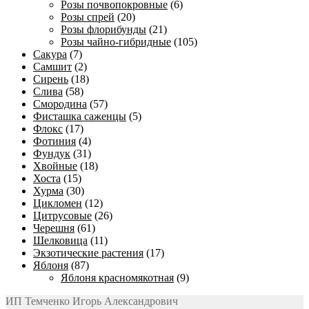
Розы почвопокровные
(6)
Розы спрей
(20)
Розы флорибунды
(21)
Розы чайно-гибридные
(105)
Сакура
(7)
Самшит
(2)
Сирень
(18)
Слива
(58)
Смородина
(57)
Фисташка саженцы
(5)
Флокс
(17)
Фотиния
(4)
Фундук
(31)
Хвойные
(18)
Хоста
(15)
Хурма
(30)
Цикломен
(12)
Цитрусовые
(26)
Черешня
(61)
Шелковица
(11)
Экзотические растения
(17)
Яблоня
(87)
Яблоня красномякотная
(9)
ИП Темченко Игорь Александрович