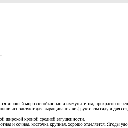
ется хорошей морозостойкостью и иммунитетом, прекрасно пере
ишню используют для выращивания во фруктовом саду и для со
ной широкой кроной средней загущенности.
лотная и сочная, косточка крупная, хорошо отделяется. Ягоды уд