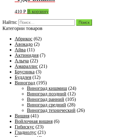
410
Р
В корзину
Найти:
Категории товаров
Абрикос
(62)
Авокадо
(2)
Айва
(11)
Актинидия
(7)
Алыча
(22)
Амараллис
(21)
Брусника
(3)
Буддлея
(12)
Виноград
(195)
Виноград кишмиш
(24)
Виноград поздний
(12)
Виноград ранний
(105)
Виноград средний
(28)
Виноград технический
(26)
Вишня
(41)
Войлочная вишня
(6)
Гибискус
(23)
Гладиолус
(21)