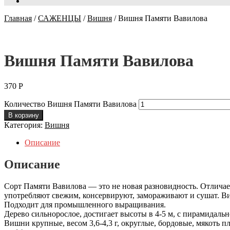
Главная
/
САЖЕНЦЫ
/
Вишня
/
Вишня Памяти Вавилова
Вишня Памяти Вавилова
370
Р
Количество Вишня Памяти Вавилова
В корзину
Категория:
Вишня
Описание
Описание
Сорт Памяти Вавилова — это не новая разновидность. Отлича
употребляют свежим, консервируют, замораживают и сушат. В
Подходит для промышленного выращивания.
Дерево сильнорослое, достигает высоты в 4-5 м, с пирамидаль
Вишни крупные, весом 3,6-4,3 г, округлые, бордовые, мякоть п