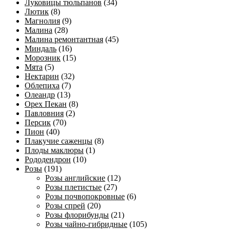
Луковицы тюльпанов
(34)
Лютик
(8)
Магнолия
(9)
Малина
(28)
Малина ремонтантная
(45)
Миндаль
(16)
Морозник
(15)
Мята
(5)
Нектарин
(32)
Облепиха
(7)
Олеандр
(13)
Орех Пекан
(8)
Павловния
(2)
Персик
(70)
Пион
(40)
Плакучие саженцы
(8)
Плоды маклюры
(1)
Рододендрон
(10)
Розы
(191)
Розы английские
(12)
Розы плетистые
(27)
Розы почвопокровные
(6)
Розы спрей
(20)
Розы флорибунды
(21)
Розы чайно-гибридные
(105)