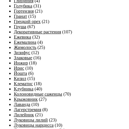
Глициния
(4)
Голубика
(31)
Гортензия
(21)
Гранат
(15)
Грецкий орех
(21)
Груша
(67)
Декоративные растения
(107)
Ежевика
(32)
Ежемалина
(4)
Жимолость
(25)
Зизифус
(12)
Злаковые
(16)
Инжир
(18)
Ирис
(10)
Йошта
(6)
Кизил
(15)
Клематис
(18)
Клубника
(40)
Колоновидные саженцы
(70)
Крыжовник
(27)
Лаванда
(10)
Лагерстремия
(8)
Лилейник
(21)
Луковицы лилий
(23)
Луковицы нарцисса
(10)