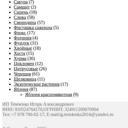
Сакура
(7)
Самшит
(2)
Сирень
(18)
Слива
(58)
Смородина
(57)
Фисташка саженцы
(5)
Флокс
(17)
Фотиния
(4)
Фундук
(31)
Хвойные
(18)
Хоста
(15)
Хурма
(30)
Цикломен
(12)
Цитрусовые
(26)
Черешня
(61)
Шелковица
(11)
Экзотические растения
(17)
Яблоня
(87)
Яблоня красномякотная
(9)
ИП Темченко Игорь Александрович
ИНН: 910524764170,ОГРНИП: 324911200070904
Тел: +7 978 790-02-17, E-mail:ig.tem4enko2016@yandex.ru