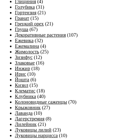
Глициния
(4)
Голубика
(31)
Гортензия
(21)
Гранат
(15)
Грецкий орех
(21)
Груша
(67)
Декоративные растения
(107)
Ежевика
(32)
Ежемалина
(4)
Жимолость
(25)
Зизифус
(12)
Злаковые
(16)
Инжир
(18)
Ирис
(10)
Йошта
(6)
Кизил
(15)
Клематис
(18)
Клубника
(40)
Колоновидные саженцы
(70)
Крыжовник
(27)
Лаванда
(10)
Лагерстремия
(8)
Лилейник
(21)
Луковицы лилий
(23)
Луковицы нарцисса
(10)