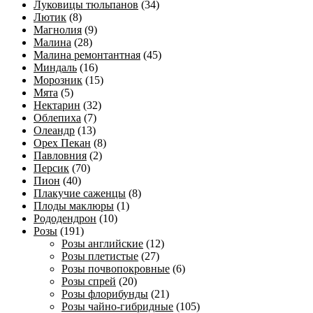
Луковицы тюльпанов
(34)
Лютик
(8)
Магнолия
(9)
Малина
(28)
Малина ремонтантная
(45)
Миндаль
(16)
Морозник
(15)
Мята
(5)
Нектарин
(32)
Облепиха
(7)
Олеандр
(13)
Орех Пекан
(8)
Павловния
(2)
Персик
(70)
Пион
(40)
Плакучие саженцы
(8)
Плоды маклюры
(1)
Рододендрон
(10)
Розы
(191)
Розы английские
(12)
Розы плетистые
(27)
Розы почвопокровные
(6)
Розы спрей
(20)
Розы флорибунды
(21)
Розы чайно-гибридные
(105)