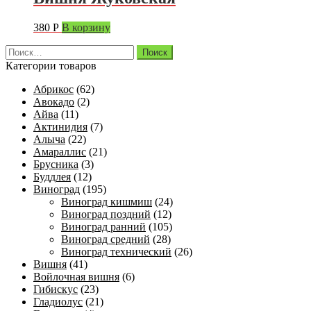
380
Р
В корзину
Найти:
Категории товаров
Абрикос
(62)
Авокадо
(2)
Айва
(11)
Актинидия
(7)
Алыча
(22)
Амараллис
(21)
Брусника
(3)
Буддлея
(12)
Виноград
(195)
Виноград кишмиш
(24)
Виноград поздний
(12)
Виноград ранний
(105)
Виноград средний
(28)
Виноград технический
(26)
Вишня
(41)
Войлочная вишня
(6)
Гибискус
(23)
Гладиолус
(21)