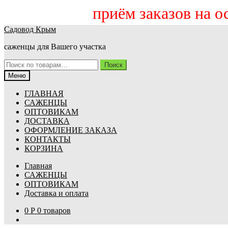
приём заказов на осень
Перейти
Перейти
Садовод Крым
к
к
саженцы для Вашего участка
навигации
содержимому
Искать:
Поиск
Меню
ГЛАВНАЯ
САЖЕНЦЫ
ОПТОВИКАМ
ДОСТАВКА
ОФОРМЛЕНИЕ ЗАКАЗА
КОНТАКТЫ
КОРЗИНА
Главная
САЖЕНЦЫ
ОПТОВИКАМ
Доставка и оплата
0
Р
0 товаров