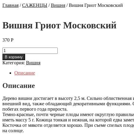
Главная
/
САЖЕНЦЫ
/
Вишня
/
Вишня Гриот Московский
Вишня Гриот Московский
370
Р
Количество
Вишня
В корзину
Гриот
Категория:
Вишня
Московский
Описание
Описание
Дерево вишни достигает в высоту 2,5 м. Сильно облиственная
внешний вид, также обладающий декоративными функциями. О
побегах первого года прироста.
Темно-красные, почти черные плоды имеют округлую правильну
иметь массу 5 г. Кожица тонкая и нежная, на которой едва зам
Косточка от мякоти отделяется хорошо. При съеме спелых пло
на солнце.