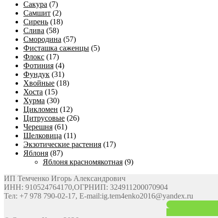
Сакура
(7)
Самшит
(2)
Сирень
(18)
Слива
(58)
Смородина
(57)
Фисташка саженцы
(5)
Флокс
(17)
Фотиния
(4)
Фундук
(31)
Хвойные
(18)
Хоста
(15)
Хурма
(30)
Цикломен
(12)
Цитрусовые
(26)
Черешня
(61)
Шелковица
(11)
Экзотические растения
(17)
Яблоня
(87)
Яблоня красномякотная
(9)
ИП Темченко Игорь Александрович
ИНН: 910524764170,ОГРНИП: 324911200070904
Тел: +7 978 790-02-17, E-mail:ig.tem4enko2016@yandex.ru