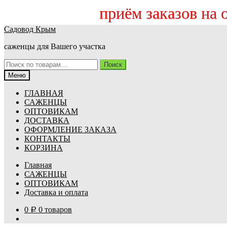
приём заказов на осе
Перейти
Перейти
Садовод Крым
к
к
саженцы для Вашего участка
навигации
содержимому
Искать:
Поиск
Меню
ГЛАВНАЯ
САЖЕНЦЫ
ОПТОВИКАМ
ДОСТАВКА
ОФОРМЛЕНИЕ ЗАКАЗА
КОНТАКТЫ
КОРЗИНА
Главная
САЖЕНЦЫ
ОПТОВИКАМ
Доставка и оплата
0
0 товаров
Р