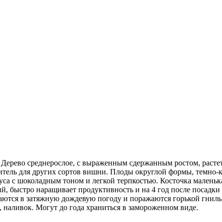
ерево среднерослое, с выраженным сдержанным ростом, растет в
ль для других сортов вишни. Плоды округлой формы, темно-кра
вкуса с шоколадным тоном и легкой терпкостью. Косточка маленьк
й, быстро наращивает продуктивность и на 4 год после посадки да
иваются в затяжную дождевую погоду и поражаются горькой гни
, наливок. Могут до года храниться в замороженном виде.