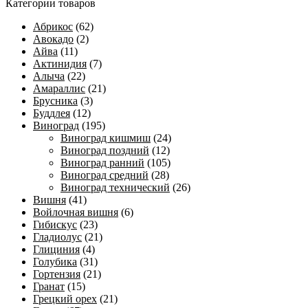
Категории товаров
Абрикос
(62)
Авокадо
(2)
Айва
(11)
Актинидия
(7)
Алыча
(22)
Амараллис
(21)
Брусника
(3)
Буддлея
(12)
Виноград
(195)
Виноград кишмиш
(24)
Виноград поздний
(12)
Виноград ранний
(105)
Виноград средний
(28)
Виноград технический
(26)
Вишня
(41)
Войлочная вишня
(6)
Гибискус
(23)
Гладиолус
(21)
Глициния
(4)
Голубика
(31)
Гортензия
(21)
Гранат
(15)
Грецкий орех
(21)