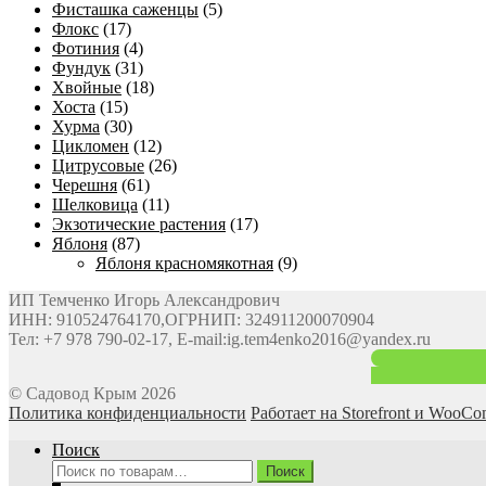
Фисташка саженцы
(5)
Флокс
(17)
Фотиния
(4)
Фундук
(31)
Хвойные
(18)
Хоста
(15)
Хурма
(30)
Цикломен
(12)
Цитрусовые
(26)
Черешня
(61)
Шелковица
(11)
Экзотические растения
(17)
Яблоня
(87)
Яблоня красномякотная
(9)
ИП Темченко Игорь Александрович
ИНН: 910524764170,ОГРНИП: 324911200070904
Тел: +7 978 790-02-17, E-mail:ig.tem4enko2016@yandex.ru
© Садовод Крым 2026
Политика конфиденциальности
Работает на Storefront и WooC
Поиск
Искать:
Поиск