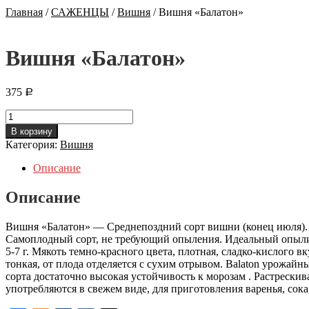
Главная
/
САЖЕНЦЫ
/
Вишня
/
Вишня «Балатон»
Вишня «Балатон»
375
Р
Количество
Вишня
В корзину
"Балатон"
Категория:
Вишня
Описание
Описание
Вишня «Балатон» — Среднепоздний сорт вишни (конец июля). Д
Самоплодный сорт, не требующий опыления. Идеальный опылите
5-7 г. Мякоть темно-красного цвета, плотная, сладко-кислого 
тонкая, от плода отделяется с сухим отрывом. Balaton урожайны
сорта достаточно высокая устойчивость к морозам . Растреск
употребляются в свежем виде, для приготовления варенья, сока