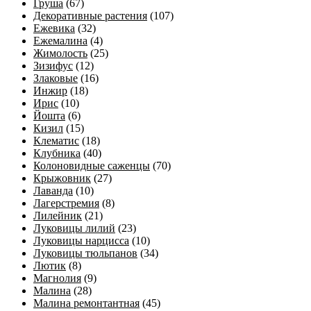
Груша
(67)
Декоративные растения
(107)
Ежевика
(32)
Ежемалина
(4)
Жимолость
(25)
Зизифус
(12)
Злаковые
(16)
Инжир
(18)
Ирис
(10)
Йошта
(6)
Кизил
(15)
Клематис
(18)
Клубника
(40)
Колоновидные саженцы
(70)
Крыжовник
(27)
Лаванда
(10)
Лагерстремия
(8)
Лилейник
(21)
Луковицы лилий
(23)
Луковицы нарцисса
(10)
Луковицы тюльпанов
(34)
Лютик
(8)
Магнолия
(9)
Малина
(28)
Малина ремонтантная
(45)