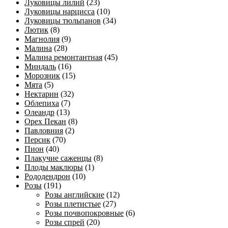
Луковицы лилий
(23)
Луковицы нарцисса
(10)
Луковицы тюльпанов
(34)
Лютик
(8)
Магнолия
(9)
Малина
(28)
Малина ремонтантная
(45)
Миндаль
(16)
Морозник
(15)
Мята
(5)
Нектарин
(32)
Облепиха
(7)
Олеандр
(13)
Орех Пекан
(8)
Павловния
(2)
Персик
(70)
Пион
(40)
Плакучие саженцы
(8)
Плоды маклюры
(1)
Рододендрон
(10)
Розы
(191)
Розы английские
(12)
Розы плетистые
(27)
Розы почвопокровные
(6)
Розы спрей
(20)