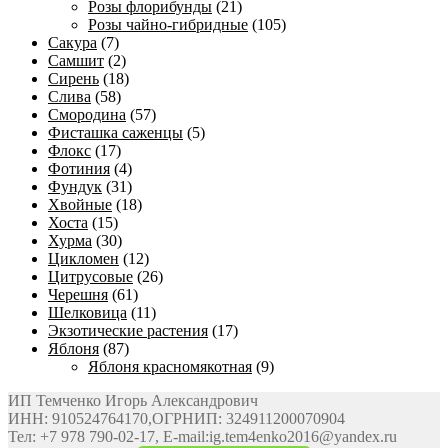
Розы флорибунды
(21)
Розы чайно-гибридные
(105)
Сакура
(7)
Самшит
(2)
Сирень
(18)
Слива
(58)
Смородина
(57)
Фисташка саженцы
(5)
Флокс
(17)
Фотиния
(4)
Фундук
(31)
Хвойные
(18)
Хоста
(15)
Хурма
(30)
Цикломен
(12)
Цитрусовые
(26)
Черешня
(61)
Шелковица
(11)
Экзотические растения
(17)
Яблоня
(87)
Яблоня красномякотная
(9)
ИП Темченко Игорь Александрович
ИНН: 910524764170,ОГРНИП: 324911200070904
Тел: +7 978 790-02-17, E-mail:ig.tem4enko2016@yandex.ru