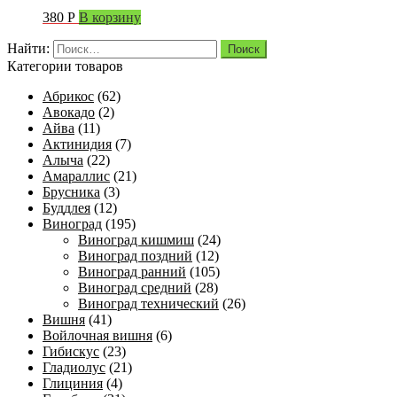
380
Р
В корзину
Найти:
Категории товаров
Абрикос
(62)
Авокадо
(2)
Айва
(11)
Актинидия
(7)
Алыча
(22)
Амараллис
(21)
Брусника
(3)
Буддлея
(12)
Виноград
(195)
Виноград кишмиш
(24)
Виноград поздний
(12)
Виноград ранний
(105)
Виноград средний
(28)
Виноград технический
(26)
Вишня
(41)
Войлочная вишня
(6)
Гибискус
(23)
Гладиолус
(21)
Глициния
(4)