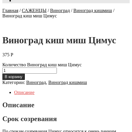
Главная
/
САЖЕНЦЫ
/
Виноград
/
Виноград кишмиш
/
Виноград киш миш Цимус
Виноград киш миш Цимус
375
Р
Количество Виноград киш миш Цимус
В корзину
Категории:
Виноград
,
Виноград кишмиш
Описание
Описание
Срок созревания
По срокам созревания Цимус относится к очень ранним