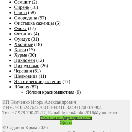
Самшит
(2)
Сирень
(18)
Слива
(58)
Смородина
(57)
Фисташка саженцы
(5)
Флокс
(17)
Фотиния
(4)
Фундук
(31)
Хвойные
(18)
Хоста
(15)
Хурма
(30)
Цикломен
(12)
Цитрусовые
(26)
Черешня
(61)
Шелковица
(11)
Экзотические растения
(17)
Яблоня
(87)
Яблоня красномякотная
(9)
ИП Темченко Игорь Александрович
ИНН: 910524764170,ОГРНИП: 324911200070904
Тел: +7 978 790-02-17, E-mail:ig.tem4enko2016@yandex.ru
Политика конфиденциальности
Оферта
© Садовод Крым 2026