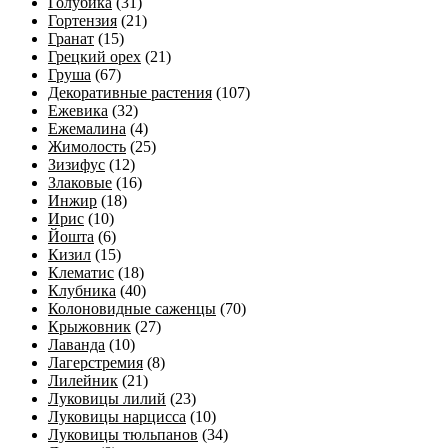
Голубика
(31)
Гортензия
(21)
Гранат
(15)
Грецкий орех
(21)
Груша
(67)
Декоративные растения
(107)
Ежевика
(32)
Ежемалина
(4)
Жимолость
(25)
Зизифус
(12)
Злаковые
(16)
Инжир
(18)
Ирис
(10)
Йошта
(6)
Кизил
(15)
Клематис
(18)
Клубника
(40)
Колоновидные саженцы
(70)
Крыжовник
(27)
Лаванда
(10)
Лагерстремия
(8)
Лилейник
(21)
Луковицы лилий
(23)
Луковицы нарцисса
(10)
Луковицы тюльпанов
(34)