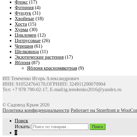
Флокс
(17)
Фотиния
(4)
Фундук
(31)
Хвойные
(18)
Хоста
(15)
Хурма
(30)
Цикломен
(12)
Цитрусовые
(26)
Черешня
(61)
Шелковица
(11)
Экзотические растения
(17)
Яблоня
(87)
Яблоня красномякотная
(9)
ИП Темченко Игорь Александрович
ИНН: 910524764170,ОГРНИП: 324911200070904
Тел: +7 978 790-02-17, E-mail:ig.tem4enko2016@yandex.ru
© Садовод Крым 2026
Политика конфиденциальности
Работает на Storefront и WooC
Поиск
Искать:
Поиск
0