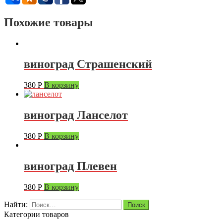
Похожие товары
виноград Страшенский
380
Р
В корзину
виноград Ланселот
380
Р
В корзину
виноград Плевен
380
Р
В корзину
Найти:
Категории товаров