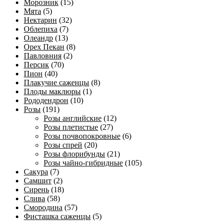
Морозник
(15)
Мята
(5)
Нектарин
(32)
Облепиха
(7)
Олеандр
(13)
Орех Пекан
(8)
Павловния
(2)
Персик
(70)
Пион
(40)
Плакучие саженцы
(8)
Плоды маклюры
(1)
Рододендрон
(10)
Розы
(191)
Розы английские
(12)
Розы плетистые
(27)
Розы почвопокровные
(6)
Розы спрей
(20)
Розы флорибунды
(21)
Розы чайно-гибридные
(105)
Сакура
(7)
Самшит
(2)
Сирень
(18)
Слива
(58)
Смородина
(57)
Фисташка саженцы
(5)