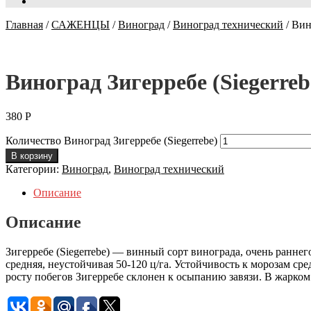
Главная
/
САЖЕНЦЫ
/
Виноград
/
Виноград технический
/
Вин
Виноград Зигерребе (Siegerreb
380
Р
Количество Виноград Зигерребе (Siegerrebe)
В корзину
Категории:
Виноград
,
Виноград технический
Описание
Описание
Зигерребе (Siegerrebe) — винный сорт винограда, очень ранне
средняя, неустойчивая 50-120 ц/га. Устойчивость к морозам с
росту побегов Зигерребе склонен к осыпанию завязи. В жарком 