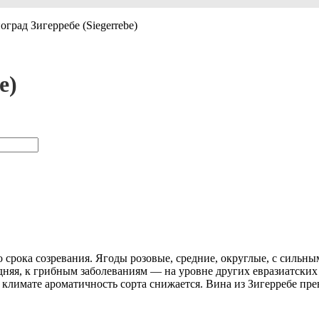
оград Зигерребе (Siegerrebe)
e)
го срока созревания. Ягоды розовые, средние, округлые, с силь
редняя, к грибным заболеваниям — на уровне других евразиатск
климате ароматичность сорта снижается. Вина из Зигерребе прев