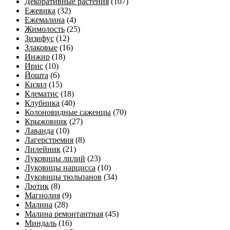
Декоративные растения
(107)
Ежевика
(32)
Ежемалина
(4)
Жимолость
(25)
Зизифус
(12)
Злаковые
(16)
Инжир
(18)
Ирис
(10)
Йошта
(6)
Кизил
(15)
Клематис
(18)
Клубника
(40)
Колоновидные саженцы
(70)
Крыжовник
(27)
Лаванда
(10)
Лагерстремия
(8)
Лилейник
(21)
Луковицы лилий
(23)
Луковицы нарцисса
(10)
Луковицы тюльпанов
(34)
Лютик
(8)
Магнолия
(9)
Малина
(28)
Малина ремонтантная
(45)
Миндаль
(16)