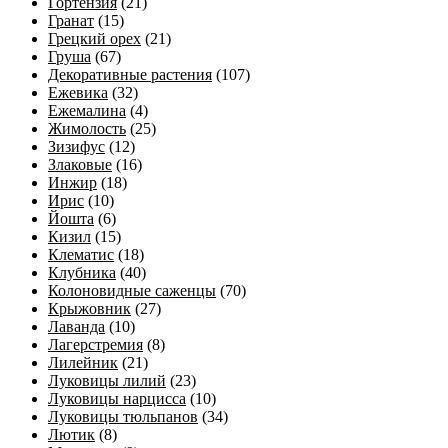
Гортензия
(21)
Гранат
(15)
Грецкий орех
(21)
Груша
(67)
Декоративные растения
(107)
Ежевика
(32)
Ежемалина
(4)
Жимолость
(25)
Зизифус
(12)
Злаковые
(16)
Инжир
(18)
Ирис
(10)
Йошта
(6)
Кизил
(15)
Клематис
(18)
Клубника
(40)
Колоновидные саженцы
(70)
Крыжовник
(27)
Лаванда
(10)
Лагерстремия
(8)
Лилейник
(21)
Луковицы лилий
(23)
Луковицы нарцисса
(10)
Луковицы тюльпанов
(34)
Лютик
(8)