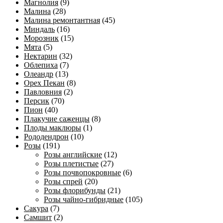
Магнолия
(9)
Малина
(28)
Малина ремонтантная
(45)
Миндаль
(16)
Морозник
(15)
Мята
(5)
Нектарин
(32)
Облепиха
(7)
Олеандр
(13)
Орех Пекан
(8)
Павловния
(2)
Персик
(70)
Пион
(40)
Плакучие саженцы
(8)
Плоды маклюры
(1)
Рододендрон
(10)
Розы
(191)
Розы английские
(12)
Розы плетистые
(27)
Розы почвопокровные
(6)
Розы спрей
(20)
Розы флорибунды
(21)
Розы чайно-гибридные
(105)
Сакура
(7)
Самшит
(2)