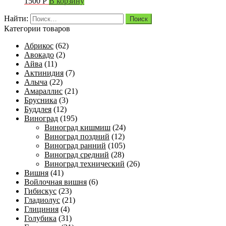
1500
Р
В корзину
Найти:
Категории товаров
Абрикос
(62)
Авокадо
(2)
Айва
(11)
Актинидия
(7)
Алыча
(22)
Амараллис
(21)
Брусника
(3)
Буддлея
(12)
Виноград
(195)
Виноград кишмиш
(24)
Виноград поздний
(12)
Виноград ранний
(105)
Виноград средний
(28)
Виноград технический
(26)
Вишня
(41)
Войлочная вишня
(6)
Гибискус
(23)
Гладиолус
(21)
Глициния
(4)
Голубика
(31)