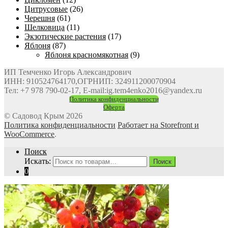
Цитрусовые
(26)
Черешня
(61)
Шелковица
(11)
Экзотические растения
(17)
Яблоня
(87)
Яблоня красномякотная
(9)
ИП Темченко Игорь Александрович
ИНН: 910524764170,ОГРНИП: 324911200070904
Тел: +7 978 790-02-17, E-mail:ig.tem4enko2016@yandex.ru
Политика конфиденциальности
Оферта
© Садовод Крым 2026
Политика конфиденциальности
Работает на Storefront и
WooCommerce
.
Поиск
Искать:
Поиск
0