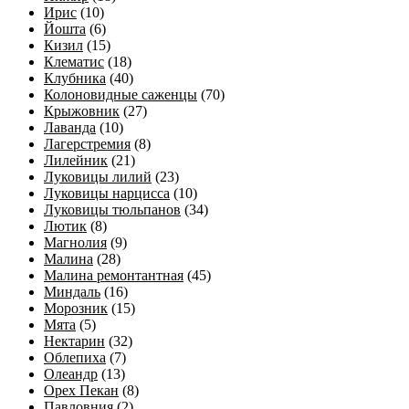
Ирис
(10)
Йошта
(6)
Кизил
(15)
Клематис
(18)
Клубника
(40)
Колоновидные саженцы
(70)
Крыжовник
(27)
Лаванда
(10)
Лагерстремия
(8)
Лилейник
(21)
Луковицы лилий
(23)
Луковицы нарцисса
(10)
Луковицы тюльпанов
(34)
Лютик
(8)
Магнолия
(9)
Малина
(28)
Малина ремонтантная
(45)
Миндаль
(16)
Морозник
(15)
Мята
(5)
Нектарин
(32)
Облепиха
(7)
Олеандр
(13)
Орех Пекан
(8)
Павловния
(2)