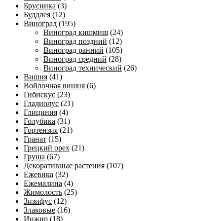
Брусника
(3)
Буддлея
(12)
Виноград
(195)
Виноград кишмиш
(24)
Виноград поздний
(12)
Виноград ранний
(105)
Виноград средний
(28)
Виноград технический
(26)
Вишня
(41)
Войлочная вишня
(6)
Гибискус
(23)
Гладиолус
(21)
Глициния
(4)
Голубика
(31)
Гортензия
(21)
Гранат
(15)
Грецкий орех
(21)
Груша
(67)
Декоративные растения
(107)
Ежевика
(32)
Ежемалина
(4)
Жимолость
(25)
Зизифус
(12)
Злаковые
(16)
Инжир
(18)