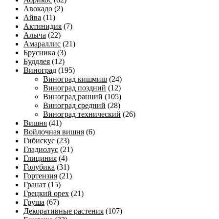
Авокадо
(2)
Айва
(11)
Актинидия
(7)
Алыча
(22)
Амараллис
(21)
Брусника
(3)
Буддлея
(12)
Виноград
(195)
Виноград кишмиш
(24)
Виноград поздний
(12)
Виноград ранний
(105)
Виноград средний
(28)
Виноград технический
(26)
Вишня
(41)
Войлочная вишня
(6)
Гибискус
(23)
Гладиолус
(21)
Глициния
(4)
Голубика
(31)
Гортензия
(21)
Гранат
(15)
Грецкий орех
(21)
Груша
(67)
Декоративные растения
(107)