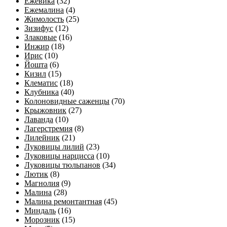
Ежевика
(32)
Ежемалина
(4)
Жимолость
(25)
Зизифус
(12)
Злаковые
(16)
Инжир
(18)
Ирис
(10)
Йошта
(6)
Кизил
(15)
Клематис
(18)
Клубника
(40)
Колоновидные саженцы
(70)
Крыжовник
(27)
Лаванда
(10)
Лагерстремия
(8)
Лилейник
(21)
Луковицы лилий
(23)
Луковицы нарцисса
(10)
Луковицы тюльпанов
(34)
Лютик
(8)
Магнолия
(9)
Малина
(28)
Малина ремонтантная
(45)
Миндаль
(16)
Морозник
(15)