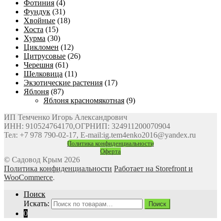
Фотиния
(4)
Фундук
(31)
Хвойные
(18)
Хоста
(15)
Хурма
(30)
Цикломен
(12)
Цитрусовые
(26)
Черешня
(61)
Шелковица
(11)
Экзотические растения
(17)
Яблоня
(87)
Яблоня красномякотная
(9)
ИП Темченко Игорь Александрович
ИНН: 910524764170,ОГРНИП: 324911200070904
Тел: +7 978 790-02-17, E-mail:ig.tem4enko2016@yandex.ru
Политика конфиденциальности
Оферта
© Садовод Крым 2026
Политика конфиденциальности
Работает на Storefront и
WooCommerce
.
Поиск
Искать:
Поиск
0