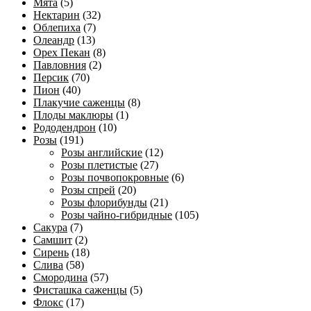
Мята
(5)
Нектарин
(32)
Облепиха
(7)
Олеандр
(13)
Орех Пекан
(8)
Павловния
(2)
Персик
(70)
Пион
(40)
Плакучие саженцы
(8)
Плоды маклюры
(1)
Рододендрон
(10)
Розы
(191)
Розы английские
(12)
Розы плетистые
(27)
Розы почвопокровные
(6)
Розы спрей
(20)
Розы флорибунды
(21)
Розы чайно-гибридные
(105)
Сакура
(7)
Самшит
(2)
Сирень
(18)
Слива
(58)
Смородина
(57)
Фисташка саженцы
(5)
Флокс
(17)