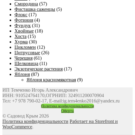
Смородина
(57)
Фисташка саженцы
(5)
Флокс
(17)
Фотиния
(4)
Фундук
(31)
Хвойные
(18)
Хоста
(15)
Хурма
(30)
Цикломен
(12)
Цитрусовые
(26)
Черешня
(61)
Шелковица
(11)
Экзотические растения
(17)
Яблоня
(87)
Яблоня красномякотная
(9)
ИП Темченко Игорь Александрович
ИНН: 910524764170,ОГРНИП: 324911200070904
Тел: +7 978 790-02-17, E-mail:ig.tem4enko2016@yandex.ru
Политика конфиденциальности
Оферта
© Садовод Крым 2026
Политика конфиденциальности
Работает на Storefront и
WooCommerce
.