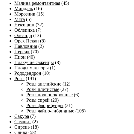
Малина ремонтантная
(45)
Миндаль
(16)
Морозник
(15)
Мята
(5)
Нектарин
(32)
Облепиха
(7)
Олеандр
(13)
Орех Пекан
(8)
Павловния
(2)
Персик
(70)
Пион
(40)
Плакучие саженцы
(8)
Плоды маклюры
(1)
Рододендрон
(10)
Розы
(191)
Розы английские
(12)
Розы плетистые
(27)
Розы почвопокровные
(6)
Розы спрей
(20)
Розы флорибунды
(21)
Розы чайно-гибридные
(105)
Сакура
(7)
Самшит
(2)
Сирень
(18)
Слива
(58)