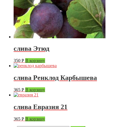
слива Этюд
350
Р
В корзину
слива Ренклод Карбышева
365
Р
В корзину
слива Евразия 21
365
Р
В корзину