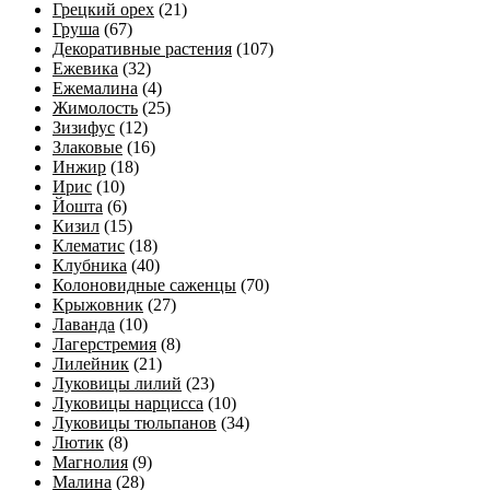
Грецкий орех
(21)
Груша
(67)
Декоративные растения
(107)
Ежевика
(32)
Ежемалина
(4)
Жимолость
(25)
Зизифус
(12)
Злаковые
(16)
Инжир
(18)
Ирис
(10)
Йошта
(6)
Кизил
(15)
Клематис
(18)
Клубника
(40)
Колоновидные саженцы
(70)
Крыжовник
(27)
Лаванда
(10)
Лагерстремия
(8)
Лилейник
(21)
Луковицы лилий
(23)
Луковицы нарцисса
(10)
Луковицы тюльпанов
(34)
Лютик
(8)
Магнолия
(9)
Малина
(28)