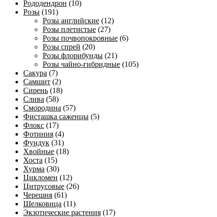
Рододендрон
(10)
Розы
(191)
Розы английские
(12)
Розы плетистые
(27)
Розы почвопокровные
(6)
Розы спрей
(20)
Розы флорибунды
(21)
Розы чайно-гибридные
(105)
Сакура
(7)
Самшит
(2)
Сирень
(18)
Слива
(58)
Смородина
(57)
Фисташка саженцы
(5)
Флокс
(17)
Фотиния
(4)
Фундук
(31)
Хвойные
(18)
Хоста
(15)
Хурма
(30)
Цикломен
(12)
Цитрусовые
(26)
Черешня
(61)
Шелковица
(11)
Экзотические растения
(17)