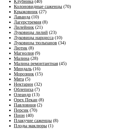
Клубника
(40)
Колоновидные саженцы
(70)
Крыжовник
(27)
Лаванда
(10)
Лагерстремия
(8)
Лилейник
(21)
Луковицы лилий
(23)
Луковицы нарцисса
(10)
Луковицы тюльпанов
(34)
Лютик
(8)
Магнолия
(9)
Малина
(28)
Малина ремонтантная
(45)
Миндаль
(16)
Морозник
(15)
Мята
(5)
Нектарин
(32)
Облепиха
(7)
Олеандр
(13)
Орех Пекан
(8)
Павловния
(2)
Персик
(70)
Пион
(40)
Плакучие саженцы
(8)
Плоды маклюры
(1)