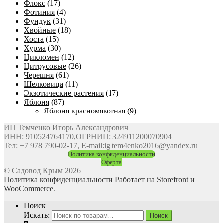
Флокс
(17)
Фотиния
(4)
Фундук
(31)
Хвойные
(18)
Хоста
(15)
Хурма
(30)
Цикломен
(12)
Цитрусовые
(26)
Черешня
(61)
Шелковица
(11)
Экзотические растения
(17)
Яблоня
(87)
Яблоня красномякотная
(9)
ИП Темченко Игорь Александрович
ИНН: 910524764170,ОГРНИП: 324911200070904
Тел: +7 978 790-02-17, E-mail:ig.tem4enko2016@yandex.ru
Политика конфиденциальности
Оферта
© Садовод Крым 2026
Политика конфиденциальности
Работает на Storefront и
WooCommerce
.
Поиск
Искать:
Поиск