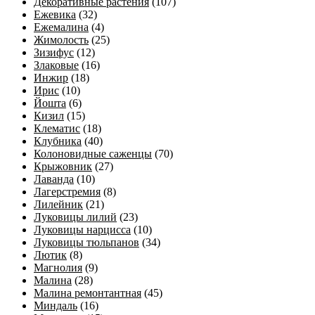
Декоративные растения
(107)
Ежевика
(32)
Ежемалина
(4)
Жимолость
(25)
Зизифус
(12)
Злаковые
(16)
Инжир
(18)
Ирис
(10)
Йошта
(6)
Кизил
(15)
Клематис
(18)
Клубника
(40)
Колоновидные саженцы
(70)
Крыжовник
(27)
Лаванда
(10)
Лагерстремия
(8)
Лилейник
(21)
Луковицы лилий
(23)
Луковицы нарцисса
(10)
Луковицы тюльпанов
(34)
Лютик
(8)
Магнолия
(9)
Малина
(28)
Малина ремонтантная
(45)
Миндаль
(16)