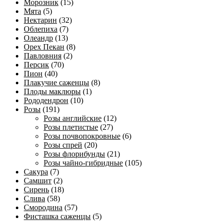
Морозник
(15)
Мята
(5)
Нектарин
(32)
Облепиха
(7)
Олеандр
(13)
Орех Пекан
(8)
Павловния
(2)
Персик
(70)
Пион
(40)
Плакучие саженцы
(8)
Плоды маклюры
(1)
Рододендрон
(10)
Розы
(191)
Розы английские
(12)
Розы плетистые
(27)
Розы почвопокровные
(6)
Розы спрей
(20)
Розы флорибунды
(21)
Розы чайно-гибридные
(105)
Сакура
(7)
Самшит
(2)
Сирень
(18)
Слива
(58)
Смородина
(57)
Фисташка саженцы
(5)