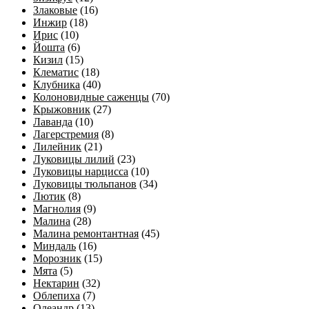
Злаковые
(16)
Инжир
(18)
Ирис
(10)
Йошта
(6)
Кизил
(15)
Клематис
(18)
Клубника
(40)
Колоновидные саженцы
(70)
Крыжовник
(27)
Лаванда
(10)
Лагерстремия
(8)
Лилейник
(21)
Луковицы лилий
(23)
Луковицы нарцисса
(10)
Луковицы тюльпанов
(34)
Лютик
(8)
Магнолия
(9)
Малина
(28)
Малина ремонтантная
(45)
Миндаль
(16)
Морозник
(15)
Мята
(5)
Нектарин
(32)
Облепиха
(7)
Олеандр
(13)