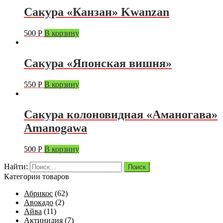
Сакура «Канзан» Kwanzan
500
Р
В корзину
Сакура «Японская вишня»
550
Р
В корзину
Сакура колоновидная «Аманогава»
Amanogawa
500
Р
В корзину
Найти:
Категории товаров
Абрикос
(62)
Авокадо
(2)
Айва
(11)
Актинидия
(7)