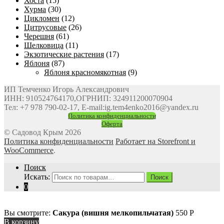
Хоста
(15)
Хурма
(30)
Цикломен
(12)
Цитрусовые
(26)
Черешня
(61)
Шелковица
(11)
Экзотические растения
(17)
Яблоня
(87)
Яблоня красномякотная
(9)
ИП Темченко Игорь Александрович
ИНН: 910524764170,ОГРНИП: 324911200070904
Тел: +7 978 790-02-17, E-mail:ig.tem4enko2016@yandex.ru
Политика конфиденциальности
Оферта
© Садовод Крым 2026
Политика конфиденциальности
Работает на Storefront и
WooCommerce
.
Поиск
Искать:
Поиск
0
Вы смотрите:
Сакура (вишня мелкопильчатая)
550
Р
В корзину