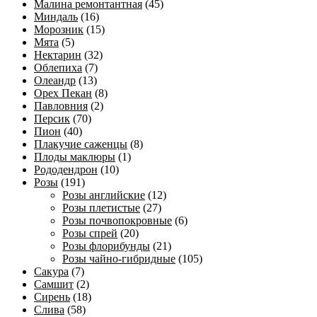
Малина ремонтантная
(45)
Миндаль
(16)
Морозник
(15)
Мята
(5)
Нектарин
(32)
Облепиха
(7)
Олеандр
(13)
Орех Пекан
(8)
Павловния
(2)
Персик
(70)
Пион
(40)
Плакучие саженцы
(8)
Плоды маклюры
(1)
Рододендрон
(10)
Розы
(191)
Розы английские
(12)
Розы плетистые
(27)
Розы почвопокровные
(6)
Розы спрей
(20)
Розы флорибунды
(21)
Розы чайно-гибридные
(105)
Сакура
(7)
Самшит
(2)
Сирень
(18)
Слива
(58)