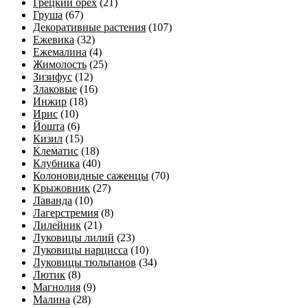
Грецкий орех
(21)
Груша
(67)
Декоративные растения
(107)
Ежевика
(32)
Ежемалина
(4)
Жимолость
(25)
Зизифус
(12)
Злаковые
(16)
Инжир
(18)
Ирис
(10)
Йошта
(6)
Кизил
(15)
Клематис
(18)
Клубника
(40)
Колоновидные саженцы
(70)
Крыжовник
(27)
Лаванда
(10)
Лагерстремия
(8)
Лилейник
(21)
Луковицы лилий
(23)
Луковицы нарцисса
(10)
Луковицы тюльпанов
(34)
Лютик
(8)
Магнолия
(9)
Малина
(28)