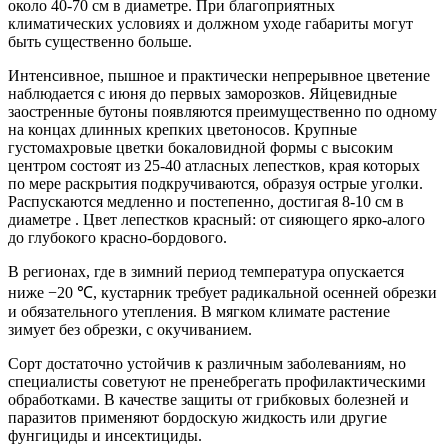
около 40-70 см в диаметре. При благоприятных
климатических условиях и должном уходе габариты могут
быть существенно больше.
Интенсивное, пышное и практически непрерывное цветение
наблюдается с июня до первых заморозков. Яйцевидные
заостренные бутоны появляются преимущественно по одному
на концах длинных крепких цветоносов. Крупные
густомахровые цветки бокаловидной формы с высоким
центром состоят из 25-40 атласных лепестков, края которых
по мере раскрытия подкручиваются, образуя острые уголки.
Распускаются медленно и постепенно, достигая 8-10 см в
диаметре . Цвет лепестков красный: от сияющего ярко-алого
до глубокого красно-бордового.
В регионах, где в зимний период температура опускается
ниже −20 ℃, кустарник требует радикальной осенней обрезки
и обязательного утепления. В мягком климате растение
зимует без обрезки, с окучиванием.
Сорт достаточно устойчив к различным заболеваниям, но
специалисты советуют не пренебрегать профилактическими
обработками. В качестве защиты от грибковых болезней и
паразитов применяют бордоскую жидкость или другие
фунгициды и инсектициды.