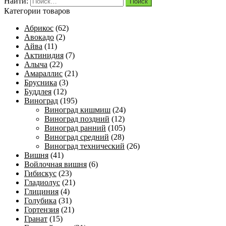
Найти:
Категории товаров
Абрикос
(62)
Авокадо
(2)
Айва
(11)
Актинидия
(7)
Алыча
(22)
Амараллис
(21)
Брусника
(3)
Буддлея
(12)
Виноград
(195)
Виноград кишмиш
(24)
Виноград поздний
(12)
Виноград ранний
(105)
Виноград средний
(28)
Виноград технический
(26)
Вишня
(41)
Войлочная вишня
(6)
Гибискус
(23)
Гладиолус
(21)
Глициния
(4)
Голубика
(31)
Гортензия
(21)
Гранат
(15)