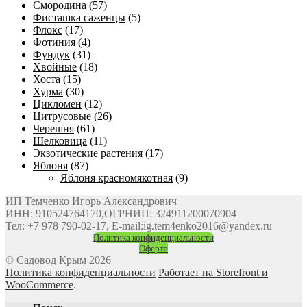
Смородина
(57)
Фисташка саженцы
(5)
Флокс
(17)
Фотиния
(4)
Фундук
(31)
Хвойные
(18)
Хоста
(15)
Хурма
(30)
Цикломен
(12)
Цитрусовые
(26)
Черешня
(61)
Шелковица
(11)
Экзотические растения
(17)
Яблоня
(87)
Яблоня красномякотная
(9)
ИП Темченко Игорь Александрович
ИНН: 910524764170,ОГРНИП: 324911200070904
Тел: +7 978 790-02-17, E-mail:ig.tem4enko2016@yandex.ru
Политика конфиденциальности
Оферта
© Садовод Крым 2026
Политика конфиденциальности
Работает на Storefront и
WooCommerce
.