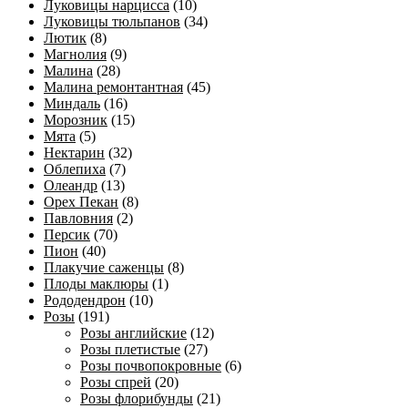
Луковицы нарцисса
(10)
Луковицы тюльпанов
(34)
Лютик
(8)
Магнолия
(9)
Малина
(28)
Малина ремонтантная
(45)
Миндаль
(16)
Морозник
(15)
Мята
(5)
Нектарин
(32)
Облепиха
(7)
Олеандр
(13)
Орех Пекан
(8)
Павловния
(2)
Персик
(70)
Пион
(40)
Плакучие саженцы
(8)
Плоды маклюры
(1)
Рододендрон
(10)
Розы
(191)
Розы английские
(12)
Розы плетистые
(27)
Розы почвопокровные
(6)
Розы спрей
(20)
Розы флорибунды
(21)