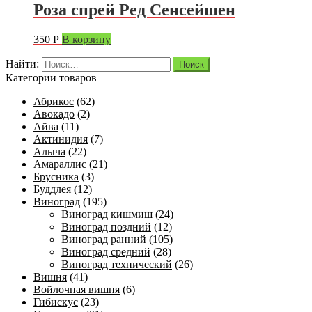
Роза спрей Ред Сенсейшен
350
Р
В корзину
Найти:
Категории товаров
Абрикос
(62)
Авокадо
(2)
Айва
(11)
Актинидия
(7)
Алыча
(22)
Амараллис
(21)
Брусника
(3)
Буддлея
(12)
Виноград
(195)
Виноград кишмиш
(24)
Виноград поздний
(12)
Виноград ранний
(105)
Виноград средний
(28)
Виноград технический
(26)
Вишня
(41)
Войлочная вишня
(6)
Гибискус
(23)