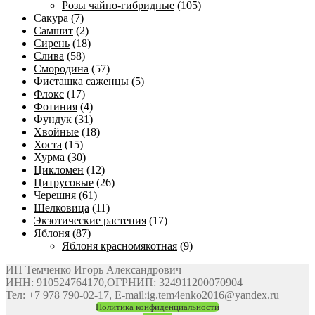
Розы чайно-гибридные
(105)
Сакура
(7)
Самшит
(2)
Сирень
(18)
Слива
(58)
Смородина
(57)
Фисташка саженцы
(5)
Флокс
(17)
Фотиния
(4)
Фундук
(31)
Хвойные
(18)
Хоста
(15)
Хурма
(30)
Цикломен
(12)
Цитрусовые
(26)
Черешня
(61)
Шелковица
(11)
Экзотические растения
(17)
Яблоня
(87)
Яблоня красномякотная
(9)
ИП Темченко Игорь Александрович
ИНН: 910524764170,ОГРНИП: 324911200070904
Тел: +7 978 790-02-17, E-mail:ig.tem4enko2016@yandex.ru
Политика конфиденциальности