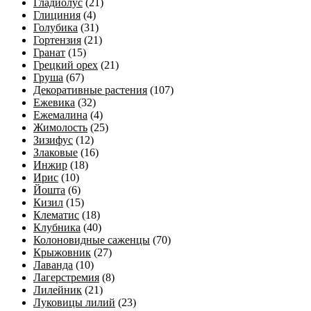
Гладиолус
(21)
Глициния
(4)
Голубика
(31)
Гортензия
(21)
Гранат
(15)
Грецкий орех
(21)
Груша
(67)
Декоративные растения
(107)
Ежевика
(32)
Ежемалина
(4)
Жимолость
(25)
Зизифус
(12)
Злаковые
(16)
Инжир
(18)
Ирис
(10)
Йошта
(6)
Кизил
(15)
Клематис
(18)
Клубника
(40)
Колоновидные саженцы
(70)
Крыжовник
(27)
Лаванда
(10)
Лагерстремия
(8)
Лилейник
(21)
Луковицы лилий
(23)