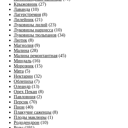
Крыжовник
(27)
Лаванда
(10)
Лагерстремия
(8)
Лилейник
(21)
Луковицы лилий
(23)
Луковицы нарцисса
(10)
Луковицы тюльпанов
(34)
Лютик
(8)
Магнолия
(9)
Малина
(28)
Малина ремонтантная
(45)
Миндаль
(16)
Морозник
(15)
Мята
(5)
Нектарин
(32)
Облепиха
(7)
Олеандр
(13)
Орех Пекан
(8)
Павловния
(2)
Персик
(70)
Пион
(40)
Плакучие саженцы
(8)
Плоды маклюры
(1)
Рододендрон
(10)
Розы
(191)