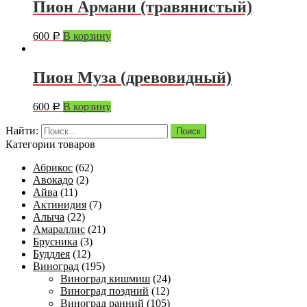
Пион Армани (травянистый)
600
В корзину
Р
Пион Муза (древовидный)
600
В корзину
Р
Найти:
Категории товаров
Абрикос
(62)
Авокадо
(2)
Айва
(11)
Актинидия
(7)
Алыча
(22)
Амараллис
(21)
Брусника
(3)
Буддлея
(12)
Виноград
(195)
Виноград кишмиш
(24)
Виноград поздний
(12)
Виноград ранний
(105)