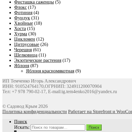
Фисташка саженцы
(5)
Флокс
(17)
Фотиния
(4)
Фундук
(31)
Хвойные
(18)
Хоста
(15)
Хурма
(30)
Цикломен
(12)
Цитрусовые
(26)
Черешня
(61)
Шелковица
(11)
Экзотические растения
(17)
Яблоня
(87)
Яблоня красномякотная
(9)
ИП Темченко Игорь Александрович
ИНН: 910524764170,ОГРНИП: 324911200070904
Тел: +7 978 790-02-17, E-mail:ig.tem4enko2016@yandex.ru
© Садовод Крым 2026
Политика конфиденциальности
Работает на Storefront и WooC
Поиск
Искать:
Поиск