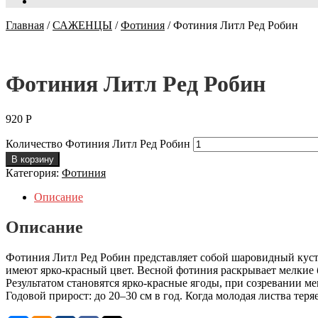
Главная
/
САЖЕНЦЫ
/
Фотиния
/
Фотиния Литл Ред Робин
Фотиния Литл Ред Робин
920
Р
Количество Фотиния Литл Ред Робин
В корзину
Категория:
Фотиния
Описание
Описание
Фотиния Литл Ред Робин представляет собой шаровидный куста
имеют ярко-красный цвет. Весной фотиния раскрывает мелкие 
Результатом становятся ярко-красные ягоды, при созревании 
Годовой прирост: до 20–30 см в год. Когда молодая листва теряе