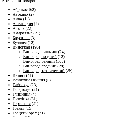
Категории товаров
Абрикос
(62)
Авокадо
(2)
Айва
(11)
Актинидия
(7)
Алыча
(22)
Амараллис
(21)
Брусника
(3)
Буддлея
(12)
Виноград
(195)
Виноград кишмиш
(24)
Виноград поздний
(12)
Виноград ранний
(105)
Виноград средний
(28)
Виноград технический
(26)
Вишня
(41)
Войлочная вишня
(6)
Гибискус
(23)
Гладиолус
(21)
Глициния
(4)
Голубика
(31)
Гортензия
(21)
Гранат
(15)
Грецкий орех
(21)