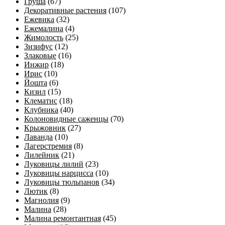
Груша
(67)
Декоративные растения
(107)
Ежевика
(32)
Ежемалина
(4)
Жимолость
(25)
Зизифус
(12)
Злаковые
(16)
Инжир
(18)
Ирис
(10)
Йошта
(6)
Кизил
(15)
Клематис
(18)
Клубника
(40)
Колоновидные саженцы
(70)
Крыжовник
(27)
Лаванда
(10)
Лагерстремия
(8)
Лилейник
(21)
Луковицы лилий
(23)
Луковицы нарцисса
(10)
Луковицы тюльпанов
(34)
Лютик
(8)
Магнолия
(9)
Малина
(28)
Малина ремонтантная
(45)