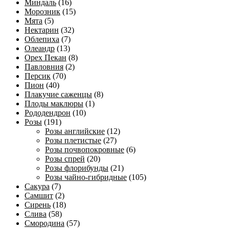
Миндаль
(16)
Морозник
(15)
Мята
(5)
Нектарин
(32)
Облепиха
(7)
Олеандр
(13)
Орех Пекан
(8)
Павловния
(2)
Персик
(70)
Пион
(40)
Плакучие саженцы
(8)
Плоды маклюры
(1)
Рододендрон
(10)
Розы
(191)
Розы английские
(12)
Розы плетистые
(27)
Розы почвопокровные
(6)
Розы спрей
(20)
Розы флорибунды
(21)
Розы чайно-гибридные
(105)
Сакура
(7)
Самшит
(2)
Сирень
(18)
Слива
(58)
Смородина
(57)