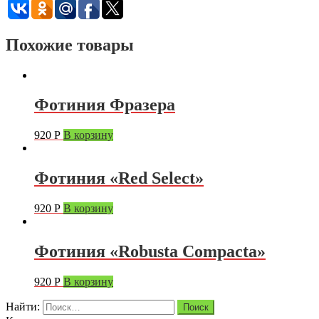
Похожие товары
Фотиния Фразера
920
Р
В корзину
Фотиния «Red Select»
920
Р
В корзину
Фотиния «Robusta Compacta»
920
Р
В корзину
Найти: