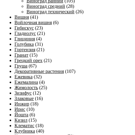
Виноград ранний
(105)
Виноград средний
(28)
Виноград технический
(26)
Вишня
(41)
Войлочная вишня
(6)
Гибискус
(23)
Гладиолус
(21)
Глициния
(4)
Голубика
(31)
Гортензия
(21)
Гранат
(15)
Грецкий орех
(21)
Груша
(67)
Декоративные растения
(107)
Ежевика
(32)
Ежемалина
(4)
Жимолость
(25)
Зизифус
(12)
Злаковые
(16)
Инжир
(18)
Ирис
(10)
Йошта
(6)
Кизил
(15)
Клематис
(18)
Клубника
(40)