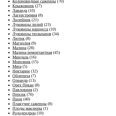
Колоновидные саженцы
(70)
Крыжовник
(27)
Лаванда
(10)
Лагерстремия
(8)
Лилейник
(21)
Луковицы лилий
(23)
Луковицы нарцисса
(10)
Луковицы тюльпанов
(34)
Лютик
(8)
Магнолия
(9)
Малина
(28)
Малина ремонтантная
(45)
Миндаль
(16)
Морозник
(15)
Мята
(5)
Нектарин
(32)
Облепиха
(7)
Олеандр
(13)
Орех Пекан
(8)
Павловния
(2)
Персик
(70)
Пион
(40)
Плакучие саженцы
(8)
Плоды маклюры
(1)
Рододендрон
(10)