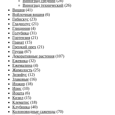
Виноград средний
(28)
Виноград технический
(26)
Вишня
(41)
Войлочная вишня
(6)
Гибискус
(23)
Гладиолус
(21)
Глициния
(4)
Голубика
(31)
Гортензия
(21)
Гранат
(15)
Грецкий орех
(21)
Груша
(67)
Декоративные растения
(107)
Ежевика
(32)
Ежемалина
(4)
Жимолость
(25)
Зизифус
(12)
Злаковые
(16)
Инжир
(18)
Ирис
(10)
Йошта
(6)
Кизил
(15)
Клематис
(18)
Клубника
(40)
Колоновидные саженцы
(70)