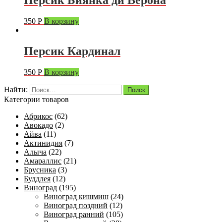
Персик Биянка ди Верона
350
Р
В корзину
Персик Кардинал
350
Р
В корзину
Найти:
Категории товаров
Абрикос
(62)
Авокадо
(2)
Айва
(11)
Актинидия
(7)
Алыча
(22)
Амараллис
(21)
Брусника
(3)
Буддлея
(12)
Виноград
(195)
Виноград кишмиш
(24)
Виноград поздний
(12)
Виноград ранний
(105)