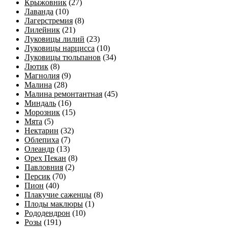
Крыжовник
(27)
Лаванда
(10)
Лагерстремия
(8)
Лилейник
(21)
Луковицы лилий
(23)
Луковицы нарцисса
(10)
Луковицы тюльпанов
(34)
Лютик
(8)
Магнолия
(9)
Малина
(28)
Малина ремонтантная
(45)
Миндаль
(16)
Морозник
(15)
Мята
(5)
Нектарин
(32)
Облепиха
(7)
Олеандр
(13)
Орех Пекан
(8)
Павловния
(2)
Персик
(70)
Пион
(40)
Плакучие саженцы
(8)
Плоды маклюры
(1)
Рододендрон
(10)
Розы
(191)