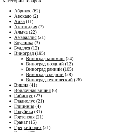
Категории товаров
Абрикос
(62)
Авокадо
(2)
Айва
(11)
Актинидия
(7)
Алыча
(22)
Амараллис
(21)
Брусника
(3)
Буддлея
(12)
Виноград
(195)
Виноград кишмиш
(24)
Виноград поздний
(12)
Виноград ранний
(105)
Виноград средний
(28)
Виноград технический
(26)
Вишня
(41)
Войлочная вишня
(6)
Гибискус
(23)
Гладиолус
(21)
Глициния
(4)
Голубика
(31)
Гортензия
(21)
Гранат
(15)
Грецкий орех
(21)