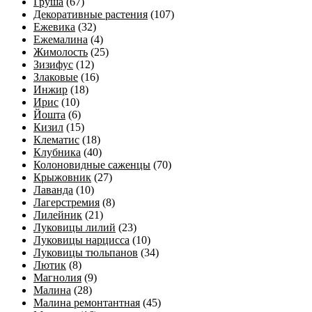
Груша
(67)
Декоративные растения
(107)
Ежевика
(32)
Ежемалина
(4)
Жимолость
(25)
Зизифус
(12)
Злаковые
(16)
Инжир
(18)
Ирис
(10)
Йошта
(6)
Кизил
(15)
Клематис
(18)
Клубника
(40)
Колоновидные саженцы
(70)
Крыжовник
(27)
Лаванда
(10)
Лагерстремия
(8)
Лилейник
(21)
Луковицы лилий
(23)
Луковицы нарцисса
(10)
Луковицы тюльпанов
(34)
Лютик
(8)
Магнолия
(9)
Малина
(28)
Малина ремонтантная
(45)