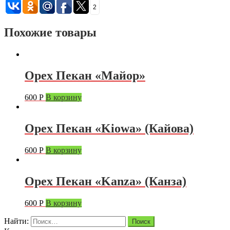
2
Похожие товары
Орех Пекан «Майор»
600
Р
В корзину
Орех Пекан «Kiowa» (Кайова)
600
Р
В корзину
Орех Пекан «Kanza» (Канза)
600
Р
В корзину
Найти: