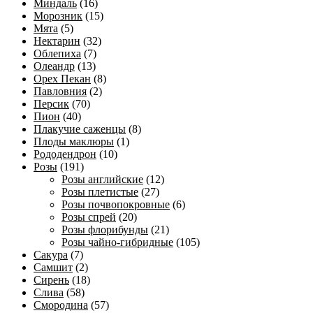
Миндаль
(16)
Морозник
(15)
Мята
(5)
Нектарин
(32)
Облепиха
(7)
Олеандр
(13)
Орех Пекан
(8)
Павловния
(2)
Персик
(70)
Пион
(40)
Плакучие саженцы
(8)
Плоды маклюры
(1)
Рододендрон
(10)
Розы
(191)
Розы английские
(12)
Розы плетистые
(27)
Розы почвопокровные
(6)
Розы спрей
(20)
Розы флорибунды
(21)
Розы чайно-гибридные
(105)
Сакура
(7)
Самшит
(2)
Сирень
(18)
Слива
(58)
Смородина
(57)