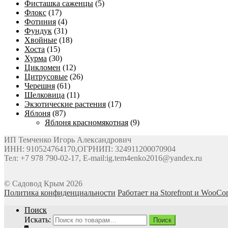
Фисташка саженцы
(5)
Флокс
(17)
Фотиния
(4)
Фундук
(31)
Хвойные
(18)
Хоста
(15)
Хурма
(30)
Цикломен
(12)
Цитрусовые
(26)
Черешня
(61)
Шелковица
(11)
Экзотические растения
(17)
Яблоня
(87)
Яблоня красномякотная
(9)
ИП Темченко Игорь Александрович
ИНН: 910524764170,ОГРНИП: 324911200070904
Тел: +7 978 790-02-17, E-mail:ig.tem4enko2016@yandex.ru
© Садовод Крым 2026
Политика конфиденциальности
Работает на Storefront и WooC
Поиск
Искать:
Поиск