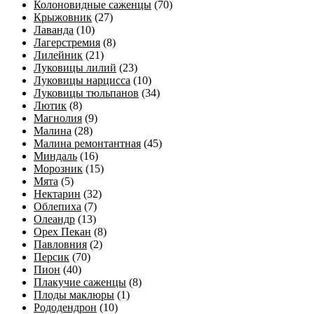
Колоновидные саженцы
(70)
Крыжовник
(27)
Лаванда
(10)
Лагерстремия
(8)
Лилейник
(21)
Луковицы лилий
(23)
Луковицы нарцисса
(10)
Луковицы тюльпанов
(34)
Лютик
(8)
Магнолия
(9)
Малина
(28)
Малина ремонтантная
(45)
Миндаль
(16)
Морозник
(15)
Мята
(5)
Нектарин
(32)
Облепиха
(7)
Олеандр
(13)
Орех Пекан
(8)
Павловния
(2)
Персик
(70)
Пион
(40)
Плакучие саженцы
(8)
Плоды маклюры
(1)
Рододендрон
(10)