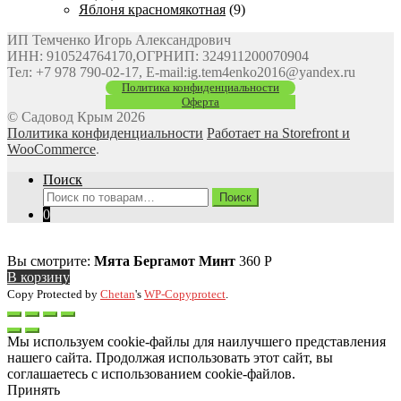
Яблоня красномякотная
(9)
ИП Темченко Игорь Александрович
ИНН: 910524764170,ОГРНИП: 324911200070904
Тел: +7 978 790-02-17, E-mail:ig.tem4enko2016@yandex.ru
Политика конфиденциальности
Оферта
© Садовод Крым 2026
Политика конфиденциальности
Работает на Storefront и
WooCommerce
.
Поиск
Искать:
Поиск
0
Вы смотрите:
Мята Бергамот Минт
360
Р
В корзину
Copy Protected by
Chetan
's
WP-Copyprotect
.
Мы используем cookie-файлы для наилучшего представления
нашего сайта. Продолжая использовать этот сайт, вы
соглашаетесь с использованием cookie-файлов.
Принять