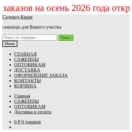
м заказов на осень 2026 года отк
Перейти
Перейти
Садовод Крым
к
к
саженцы для Вашего участка
навигации
содержимому
Искать:
Поиск
Меню
ГЛАВНАЯ
САЖЕНЦЫ
ОПТОВИКАМ
ДОСТАВКА
ОФОРМЛЕНИЕ ЗАКАЗА
КОНТАКТЫ
КОРЗИНА
Главная
САЖЕНЦЫ
ОПТОВИКАМ
Доставка и оплата
0
Р
0 товаров