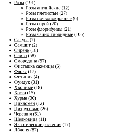
Розы
(191)
Розы английские
(12)
Розы плетистые
(27)
Розы почвопокровные
(6)
Розы спрей
(20)
Розы флорибунды
(21)
Розы чайно-гибридные
(105)
Сакура
(7)
Самшит
(2)
Сирень
(18)
Слива
(58)
Смородина
(57)
Фисташка саженцы
(5)
Флокс
(17)
Фотиния
(4)
Фундук
(31)
Хвойные
(18)
Хоста
(15)
Хурма
(30)
Цикломен
(12)
Цитрусовые
(26)
Черешня
(61)
Шелковица
(11)
Экзотические растения
(17)
Яблоня
(87)