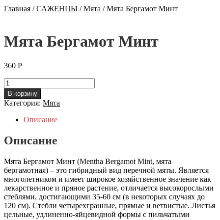
Главная
/
САЖЕНЦЫ
/
Мята
/
Мята Бергамот Минт
Мята Бергамот Минт
360
Р
Количество
Мята
В корзину
Бергамот
Категория:
Мята
Минт
Описание
Описание
Мята Бергамот Минт (Mentha Bergamot Mint, мята
бергамотная) – это гибридный вид перечной мяты. Является
многолетником и имеет широкое хозяйственное значение как
лекарственное и пряное растение, отличается высокорослыми
стеблями, достигающими 35-60 см (в некоторых случаях до
120 см). Стебли четырехгранные, прямые и ветвистые. Листья
цельные, удлиненно-яйцевидной формы с пильчатыми