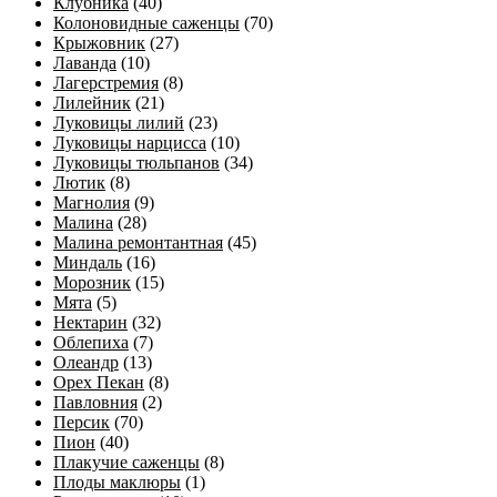
Клубника
(40)
Колоновидные саженцы
(70)
Крыжовник
(27)
Лаванда
(10)
Лагерстремия
(8)
Лилейник
(21)
Луковицы лилий
(23)
Луковицы нарцисса
(10)
Луковицы тюльпанов
(34)
Лютик
(8)
Магнолия
(9)
Малина
(28)
Малина ремонтантная
(45)
Миндаль
(16)
Морозник
(15)
Мята
(5)
Нектарин
(32)
Облепиха
(7)
Олеандр
(13)
Орех Пекан
(8)
Павловния
(2)
Персик
(70)
Пион
(40)
Плакучие саженцы
(8)
Плоды маклюры
(1)