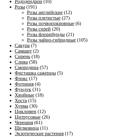
Рододендрон
(10)
Розы
(191)
Розы английские
(12)
Розы плетистые
(27)
Розы почвопокровные
(6)
Розы спрей
(20)
Розы флорибунды
(21)
Розы чайно-гибридные
(105)
Сакура
(7)
Самшит
(2)
Сирень
(18)
Слива
(58)
Смородина
(57)
Фисташка саженцы
(5)
Флокс
(17)
Фотиния
(4)
Фундук
(31)
Хвойные
(18)
Хоста
(15)
Хурма
(30)
Цикломен
(12)
Цитрусовые
(26)
Черешня
(61)
Шелковица
(11)
Экзотические растения
(17)