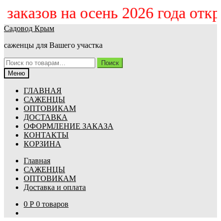
м заказов на осень 2026 года отк
Перейти
Перейти
Садовод Крым
к
к
саженцы для Вашего участка
навигации
содержимому
Искать:
Поиск
Меню
ГЛАВНАЯ
САЖЕНЦЫ
ОПТОВИКАМ
ДОСТАВКА
ОФОРМЛЕНИЕ ЗАКАЗА
КОНТАКТЫ
КОРЗИНА
Главная
САЖЕНЦЫ
ОПТОВИКАМ
Доставка и оплата
0
Р
0 товаров