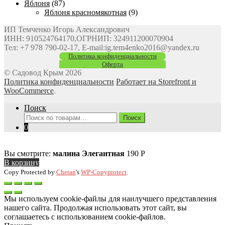
Яблоня
(87)
Яблоня красномякотная
(9)
ИП Темченко Игорь Александрович
ИНН: 910524764170,ОГРНИП: 324911200070904
Тел: +7 978 790-02-17, E-mail:ig.tem4enko2016@yandex.ru
Политика конфиденциальности
Оферта
© Садовод Крым 2026
Политика конфиденциальности
Работает на Storefront и
WooCommerce
.
Поиск
Искать:
Поиск
0
Вы смотрите:
малина Элегантная
190
Р
В корзину
Copy Protected by
Chetan
's
WP-Copyprotect
.
Мы используем cookie-файлы для наилучшего представления
нашего сайта. Продолжая использовать этот сайт, вы
соглашаетесь с использованием cookie-файлов.