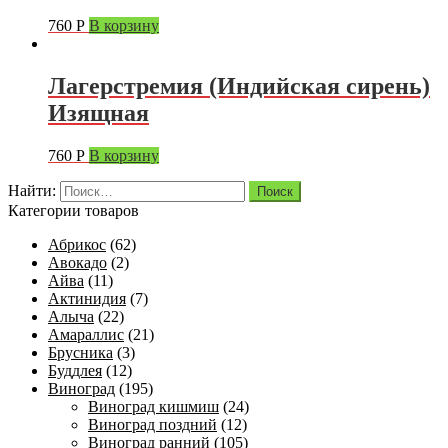
760
Р
В корзину
Лагерстремия (Индийская сирень)
Изящная
760
Р
В корзину
Найти:
Категории товаров
Абрикос
(62)
Авокадо
(2)
Айва
(11)
Актинидия
(7)
Алыча
(22)
Амараллис
(21)
Брусника
(3)
Буддлея
(12)
Виноград
(195)
Виноград кишмиш
(24)
Виноград поздний
(12)
Виноград ранний
(105)