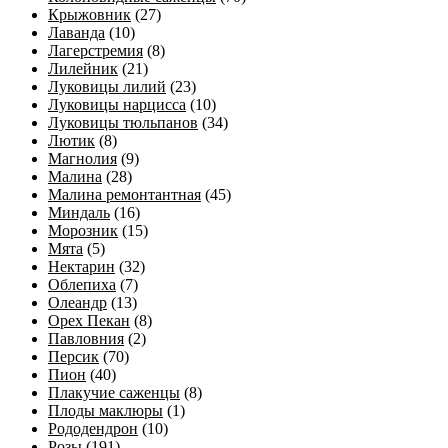
Крыжовник
(27)
Лаванда
(10)
Лагерстремия
(8)
Лилейник
(21)
Луковицы лилий
(23)
Луковицы нарцисса
(10)
Луковицы тюльпанов
(34)
Лютик
(8)
Магнолия
(9)
Малина
(28)
Малина ремонтантная
(45)
Миндаль
(16)
Морозник
(15)
Мята
(5)
Нектарин
(32)
Облепиха
(7)
Олеандр
(13)
Орех Пекан
(8)
Павловния
(2)
Персик
(70)
Пион
(40)
Плакучие саженцы
(8)
Плоды маклюры
(1)
Рододендрон
(10)
Розы
(191)