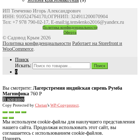
Яблоня красномякотная
(9)
ИП Темченко Игорь Александрович
ИНН: 910524764170,ОГРНИП: 324911200070904
Тел: +7 978 790-02-17, E-mail:ig.tem4enko2016@yandex.ru
Политика конфиденциальности
Оферта
© Садовод Крым 2026
Политика конфиденциальности
Работает на Storefront и
WooCommerce
.
Поиск
Искать:
Поиск
0
Вы смотрите:
Лагерстремия индийская сирень Румба
Магнифика
760
Р
В корзину
Copy Protected by
Chetan
's
WP-Copyprotect
.
Мы используем cookie-файлы для наилучшего представления
нашего сайта. Продолжая использовать этот сайт, вы
соглашаетесь с использованием cookie-файлов.
Принять