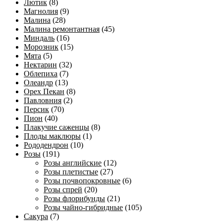
Лютик
(8)
Магнолия
(9)
Малина
(28)
Малина ремонтантная
(45)
Миндаль
(16)
Морозник
(15)
Мята
(5)
Нектарин
(32)
Облепиха
(7)
Олеандр
(13)
Орех Пекан
(8)
Павловния
(2)
Персик
(70)
Пион
(40)
Плакучие саженцы
(8)
Плоды маклюры
(1)
Рододендрон
(10)
Розы
(191)
Розы английские
(12)
Розы плетистые
(27)
Розы почвопокровные
(6)
Розы спрей
(20)
Розы флорибунды
(21)
Розы чайно-гибридные
(105)
Сакура
(7)