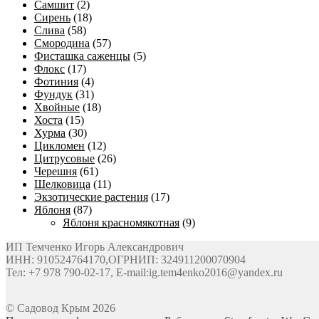
Самшит
(2)
Сирень
(18)
Слива
(58)
Смородина
(57)
Фисташка саженцы
(5)
Флокс
(17)
Фотиния
(4)
Фундук
(31)
Хвойные
(18)
Хоста
(15)
Хурма
(30)
Цикломен
(12)
Цитрусовые
(26)
Черешня
(61)
Шелковица
(11)
Экзотические растения
(17)
Яблоня
(87)
Яблоня красномякотная
(9)
ИП Темченко Игорь Александрович
ИНН: 910524764170,ОГРНИП: 324911200070904
Тел: +7 978 790-02-17, E-mail:ig.tem4enko2016@yandex.ru
© Садовод Крым 2026