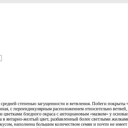
 средней степенью загущенности и ветвления. Побеги покрыты
ная, с перпендикулярным расположением относительно ветвей,
ветками бледного окраса с антоциановым «мазком» у основани
ена в янтарно-желтый цвет, разбавленный более светлыми жилка
усом, наполнена большим количеством семян и почти не имеет а