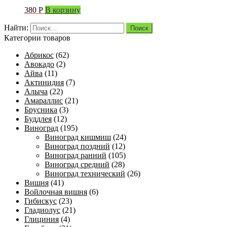
380
Р
В корзину
Найти:
Категории товаров
Абрикос
(62)
Авокадо
(2)
Айва
(11)
Актинидия
(7)
Алыча
(22)
Амараллис
(21)
Брусника
(3)
Буддлея
(12)
Виноград
(195)
Виноград кишмиш
(24)
Виноград поздний
(12)
Виноград ранний
(105)
Виноград средний
(28)
Виноград технический
(26)
Вишня
(41)
Войлочная вишня
(6)
Гибискус
(23)
Гладиолус
(21)
Глициния
(4)