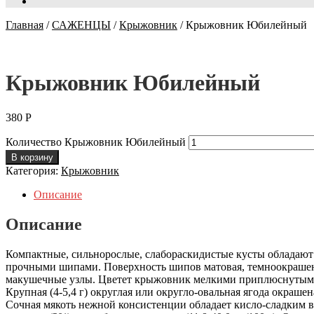
Главная
/
САЖЕНЦЫ
/
Крыжовник
/
Крыжовник Юбилейный
Крыжовник Юбилейный
380
Р
Количество Крыжовник Юбилейный
В корзину
Категория:
Крыжовник
Описание
Описание
Компактные, сильнорослые, слабораскидистые кусты обладают
прочными шипами. Поверхность шипов матовая, темноокрашен
макушечные узлы. Цветет крыжовник мелкими приплюснутыми ц
Крупная (4-5,4 г) округлая или округло-овальная ягода окраш
Сочная мякоть нежной консистенции обладает кисло-сладким вк