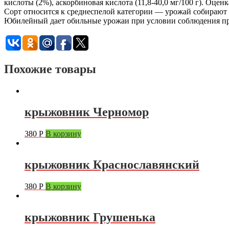
кислоты (2%), аскорбиновая кислота (11,8-40,0 мг/100 г). Оцен
Сорт относится к среднеспелой категории — урожай собирают 
Юбилейный дает обильные урожаи при условии соблюдения пра
Похожие товары
крыжовник Черномор
380
Р
В корзину
крыжовник Краснославянский
380
Р
В корзину
крыжовник Грушенька