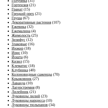
Голубика
(31)
Гортензия
(21)
Гранат
(15)
Грецкий орех
(21)
Груша
(67)
Декоративные растения
(107)
Ежевика
(32)
Ежемалина
(4)
Жимолость
(25)
Зизифус
(12)
Злаковые
(16)
Инжир
(18)
Ирис
(10)
Йошта
(6)
Кизил
(15)
Клематис
(18)
Клубника
(40)
Колоновидные саженцы
(70)
Крыжовник
(27)
Лаванда
(10)
Лагерстремия
(8)
Лилейник
(21)
Луковицы лилий
(23)
Луковицы нарцисса
(10)
Луковицы тюльпанов
(34)