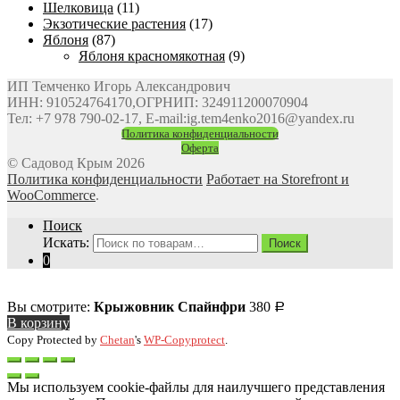
Шелковица
(11)
Экзотические растения
(17)
Яблоня
(87)
Яблоня красномякотная
(9)
ИП Темченко Игорь Александрович
ИНН: 910524764170,ОГРНИП: 324911200070904
Тел: +7 978 790-02-17, E-mail:ig.tem4enko2016@yandex.ru
Политика конфиденциальности
Оферта
© Садовод Крым 2026
Политика конфиденциальности
Работает на Storefront и
WooCommerce
.
Поиск
Искать:
Поиск
0
Вы смотрите:
Крыжовник Спайнфри
380
Р
В корзину
Copy Protected by
Chetan
's
WP-Copyprotect
.
Мы используем cookie-файлы для наилучшего представления