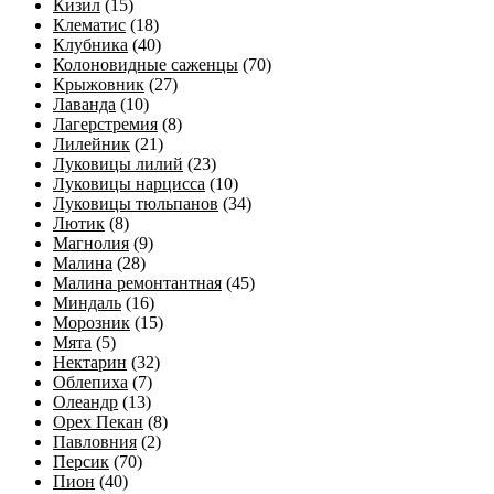
Кизил
(15)
Клематис
(18)
Клубника
(40)
Колоновидные саженцы
(70)
Крыжовник
(27)
Лаванда
(10)
Лагерстремия
(8)
Лилейник
(21)
Луковицы лилий
(23)
Луковицы нарцисса
(10)
Луковицы тюльпанов
(34)
Лютик
(8)
Магнолия
(9)
Малина
(28)
Малина ремонтантная
(45)
Миндаль
(16)
Морозник
(15)
Мята
(5)
Нектарин
(32)
Облепиха
(7)
Олеандр
(13)
Орех Пекан
(8)
Павловния
(2)
Персик
(70)
Пион
(40)